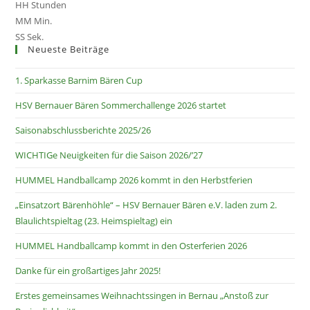
g
HH
Stunden
e
MM
Min.
h
SS
Sek.
o
Neueste Beiträge
b
1. Sparkasse Barnim Bären Cup
e
n
HSV Bernauer Bären Sommerchallenge 2026 startet
Saisonabschlussberichte 2025/26
WICHTIGe Neuigkeiten für die Saison 2026/’27
HUMMEL Handballcamp 2026 kommt in den Herbstferien
„Einsatzort Bärenhöhle“ – HSV Bernauer Bären e.V. laden zum 2.
Blaulichtspieltag (23. Heimspieltag) ein
HUMMEL Handballcamp kommt in den Osterferien 2026
Danke für ein großartiges Jahr 2025!
Erstes gemeinsames Weihnachtssingen in Bernau „Anstoß zur