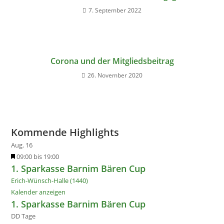
7. September 2022
Corona und der Mitgliedsbeitrag
26. November 2020
Kommende Highlights
Aug.
16
H
09:00
bis
19:00
1. Sparkasse Barnim Bären Cup
e
r
Erich-Wünsch-Halle (1440)
v
Kalender anzeigen
o
1. Sparkasse Barnim Bären Cup
r
DD
Tage