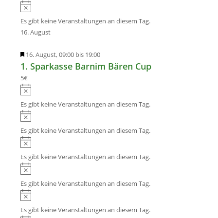
n
H
n
t
i
w
i
u
s
Es gibt keine Veranstaltungen an diesem Tag.
e
n
n
16. August
i
w
g
s
e
e
H
16. August, 09:00
bis
19:00
i
n
1. Sparkasse Barnim Bären Cup
e
s
r
5€
v
H
o
i
Es gibt keine Veranstaltungen an diesem Tag.
r
n
H
g
w
i
Es gibt keine Veranstaltungen an diesem Tag.
e
e
n
H
h
i
w
i
o
s
Es gibt keine Veranstaltungen an diesem Tag.
e
n
b
H
i
w
e
i
s
Es gibt keine Veranstaltungen an diesem Tag.
e
n
n
H
i
w
i
s
Es gibt keine Veranstaltungen an diesem Tag.
e
n