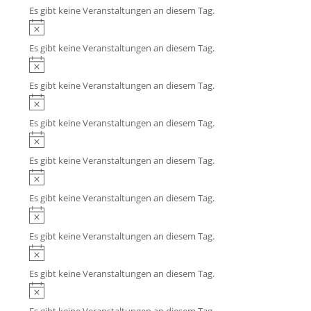
i
s
Es gibt keine Veranstaltungen an diesem Tag.
e
n
H
i
w
i
s
Es gibt keine Veranstaltungen an diesem Tag.
e
n
H
i
w
i
s
Es gibt keine Veranstaltungen an diesem Tag.
e
n
H
i
w
i
s
Es gibt keine Veranstaltungen an diesem Tag.
e
n
H
i
w
i
s
Es gibt keine Veranstaltungen an diesem Tag.
e
n
H
i
w
i
s
Es gibt keine Veranstaltungen an diesem Tag.
e
n
H
i
w
i
s
Es gibt keine Veranstaltungen an diesem Tag.
e
n
H
i
w
i
s
Es gibt keine Veranstaltungen an diesem Tag.
e
n
H
i
w
i
s
Es gibt keine Veranstaltungen an diesem Tag.