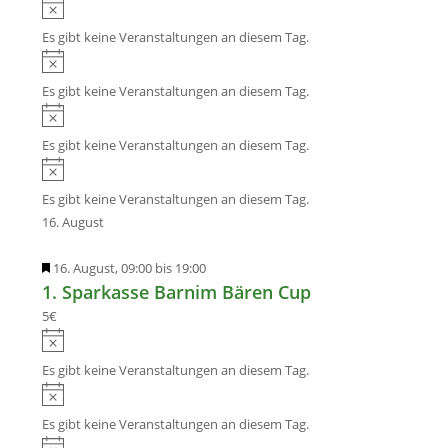
H
i
w
i
s
Es gibt keine Veranstaltungen an diesem Tag.
e
n
H
i
w
i
s
Es gibt keine Veranstaltungen an diesem Tag.
e
n
H
i
w
i
s
Es gibt keine Veranstaltungen an diesem Tag.
e
n
H
i
w
i
s
Es gibt keine Veranstaltungen an diesem Tag.
e
n
16. August
i
w
s
e
H
16. August, 09:00
bis
19:00
i
1. Sparkasse Barnim Bären Cup
e
s
r
5€
v
H
o
i
Es gibt keine Veranstaltungen an diesem Tag.
r
n
H
g
w
i
Es gibt keine Veranstaltungen an diesem Tag.
e
e
n
H