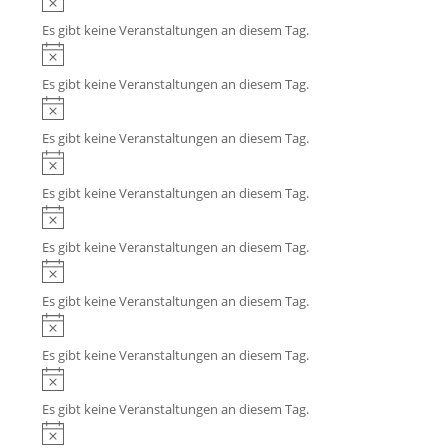
h
i
w
i
o
s
Es gibt keine Veranstaltungen an diesem Tag.
e
n
b
H
i
w
e
i
s
Es gibt keine Veranstaltungen an diesem Tag.
e
n
n
H
i
w
i
s
Es gibt keine Veranstaltungen an diesem Tag.
e
n
H
i
w
i
s
Es gibt keine Veranstaltungen an diesem Tag.
e
n
H
i
w
i
s
Es gibt keine Veranstaltungen an diesem Tag.
e
n
H
i
w
i
s
Es gibt keine Veranstaltungen an diesem Tag.
e
n
H
i
w
i
s
Es gibt keine Veranstaltungen an diesem Tag.
e
n
H
i
w
i
s
Es gibt keine Veranstaltungen an diesem Tag.
e
n
H
i
w