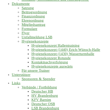
Dokumente
Satzung
Beitragsordnung
Finanzordnung
Ehrenordnung
Mitgliedsantrag
Formulare
Flyer
Unfallmeldung LSB
Hygienekonzepte
Hygienekonzept Hallentraining
Hygienekonzept (1440) Erich-Wünsch-Halle
Hygienekonzept (1430) Wasserturmhalle
Hygienekonzept Rotunde
Kontaktnachverfolgung
Hygienekonzepte auswärts
Für unsere Trainer
Unterstützer
Sponsoren & Spender
Links
Verbände / Fortbildung
Deutscher HB
HV Brandenburg
KFV Barnim
Deutscher OSB
LSB Brandenburg