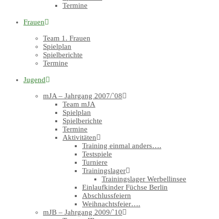
Termine
Frauen
Team 1. Frauen
Spielplan
Spielberichte
Termine
Jugend
mJA – Jahrgang 2007/`08
Team mJA
Spielplan
Spielberichte
Termine
Aktivitäten
Training einmal anders….
Testspiele
Turniere
Trainingslager
Trainingslager Werbellinsee
Einlaufkinder Füchse Berlin
Abschlussfeiern
Weihnachtsfeier….
mJB – Jahrgang 2009/`10