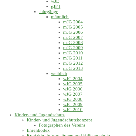
wJE
gJF I
Jahrgänge
männlich
mJG 2004
mJG 2005
mJG 2006
mJG 2007
mJG 2008
mJG 2009
mJG 2010
mJG 2011
mJG 2012
mJG 2013
weiblich
wJG 2004
wJG 2005
wJG 2006
wJG 2007
wJG 2008
wJG 2009
wJG 2010
Kinder- und Jugendschutz
Kinder- und Jugendschutzkonzept
Fotographen des Vereins
Ehrenkodex
Kontakte, Informationen und Hilfeangebote