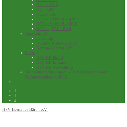
KL – mJD II
KL – wJC
KOL – wJE
KOL – Staffel A – gJE I
KOL – Staffel B- gJE II
KOL – gJF I – BAR
Ausstattung
Fan-Shop
Hummel-Katalog 2022
Kempa-Katalog 2022
Intern
HSV BB Portal
HSV BB Intranet
HSV BB Verwaltung
Teilnahmebedingungen – HSV Bernauer Bären
Sommerchallenge 2026
Stellenangebote
HSV Bernauer Bären e.V.