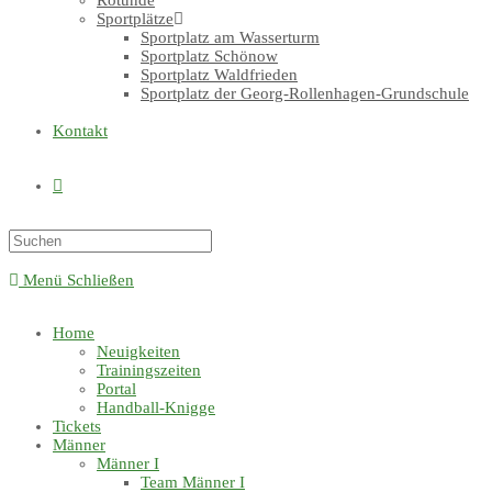
Rotunde
Sportplätze
Sportplatz am Wasserturm
Sportplatz Schönow
Sportplatz Waldfrieden
Sportplatz der Georg-Rollenhagen-Grundschule
Kontakt
Menü
Schließen
Home
Neuigkeiten
Trainingszeiten
Portal
Handball-Knigge
Tickets
Männer
Männer I
Team Männer I