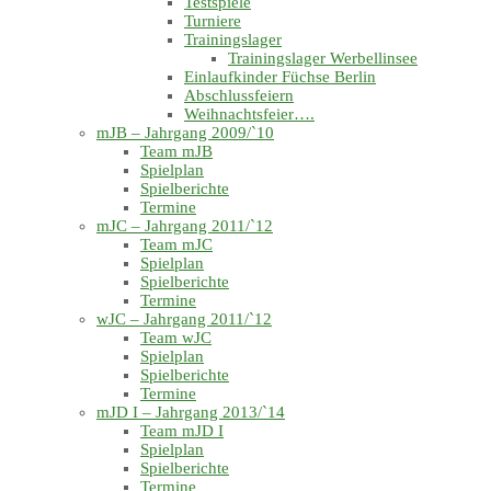
Testspiele
Turniere
Trainingslager
Trainingslager Werbellinsee
Einlaufkinder Füchse Berlin
Abschlussfeiern
Weihnachtsfeier….
mJB – Jahrgang 2009/`10
Team mJB
Spielplan
Spielberichte
Termine
mJC – Jahrgang 2011/`12
Team mJC
Spielplan
Spielberichte
Termine
wJC – Jahrgang 2011/`12
Team wJC
Spielplan
Spielberichte
Termine
mJD I – Jahrgang 2013/`14
Team mJD I
Spielplan
Spielberichte
Termine