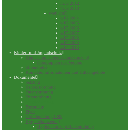
mJG 2012
mJG 2013
weiblich
wJG 2004
wJG 2005
wJG 2006
wJG 2007
wJG 2008
wJG 2009
wJG 2010
Kinder- und Jugendschutz
Kinder- und Jugendschutzkonzept
Fotographen des Vereins
Ehrenkodex
Kontakte, Informationen und Hilfeangebote
Dokumente
Satzung
Beitragsordnung
Finanzordnung
Ehrenordnung
Mitgliedsantrag
Formulare
Flyer
Unfallmeldung LSB
Hygienekonzepte
Hygienekonzept Hallentraining