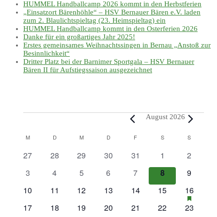
HUMMEL Handballcamp 2026 kommt in den Herbstferien
„Einsatzort Bärenhöhle“ – HSV Bernauer Bären e.V. laden
zum 2. Blaulichtspieltag (23. Heimspieltag) ein
HUMMEL Handballcamp kommt in den Osterferien 2026
Danke für ein großartiges Jahr 2025!
Erstes gemeinsames Weihnachtssingen in Bernau „Anstoß zur
Besinnlichkeit“
Dritter Platz bei der Barnimer Sportgala – HSV Bernauer
Bären II für Aufstiegssaison ausgezeichnet
August 2026
Kalender
M
D
M
D
F
S
S
von
0
0
0
0
0
0
0
27
28
29
30
31
1
2
Veranstaltungen
Veranstaltungen
Veranstaltungen
Veranstaltungen
Veranstaltungen
Veranstaltungen
Veranstaltungen
Veransta
0
0
0
0
0
0
0
3
4
5
6
7
8
9
Veranstaltungen
Veranstaltungen
Veranstaltungen
Veranstaltungen
Veranstaltungen
Veranstaltunge
Veransta
0
0
0
0
0
0
1
Hat
10
11
12
13
14
15
16
hervorge
Veranstaltungen
Veranstaltungen
Veranstaltungen
Veranstaltungen
Veranstaltungen
Veranstaltungen
Veransta
Veransta
0
0
0
0
0
0
0
17
18
19
20
21
22
23