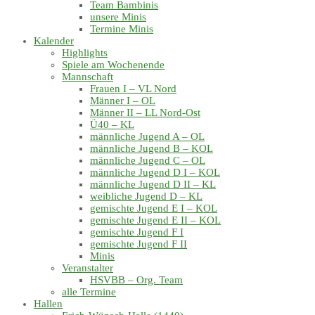
Team Bambinis
unsere Minis
Termine Minis
Kalender
Highlights
Spiele am Wochenende
Mannschaft
Frauen I – VL Nord
Männer I – OL
Männer II – LL Nord-Ost
Ü40 – KL
männliche Jugend A – OL
männliche Jugend B – KOL
männliche Jugend C – OL
männliche Jugend D I – KOL
männliche Jugend D II – KL
weibliche Jugend D – KL
gemischte Jugend E I – KOL
gemischte Jugend E II – KOL
gemischte Jugend F I
gemischte Jugend F II
Minis
Veranstalter
HSVBB – Org. Team
alle Termine
Hallen