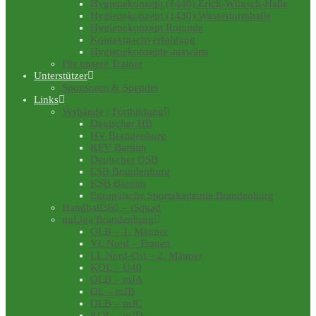
Hygienekonzept (1440) Erich-Wünsch-Halle
Hygienekonzept (1430) Wasserturmhalle
Hygienekonzept Rotunde
Kontaktnachverfolgung
Hygienekonzepte auswärts
Für unsere Trainer
Unterstützer
Sponsoren & Spender
Links
Verbände / Fortbildung
Deutscher HB
HV Brandenburg
KFV Barnim
Deutscher OSB
LSB Brandenburg
KSB Barnim
Europäische Sportakademie Brandenburg
Handball360 – iSquad
nuLiga Brandenburg
OLB – 1. Männer
VL Nord – Frauen
LL Nord-Ost – 2. Männer
KOL – Ü40
OLB – mJA
OL – mJB
OLB – mJC
KOL – mJD