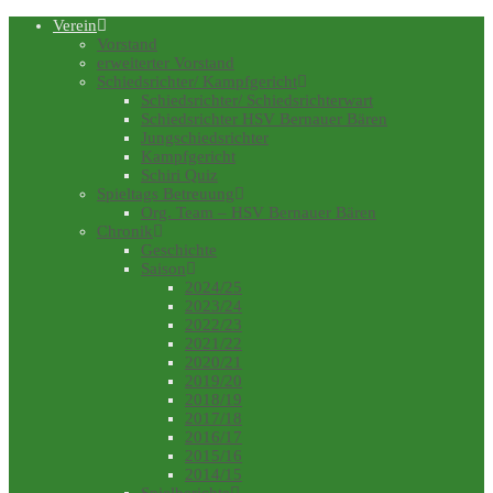
Verein
Vorstand
erweiterter Vorstand
Schiedsrichter/ Kampfgericht
Schiedsrichter/ Schiedsrichterwart
Schiedsrichter HSV Bernauer Bären
Jungschiedsrichter
Kampfgericht
Schiri Quiz
Spieltags Betreuung
Org. Team – HSV Bernauer Bären
Chronik
Geschichte
Saison
2024/25
2023/24
2022/23
2021/22
2020/21
2019/20
2018/19
2017/18
2016/17
2015/16
2014/15