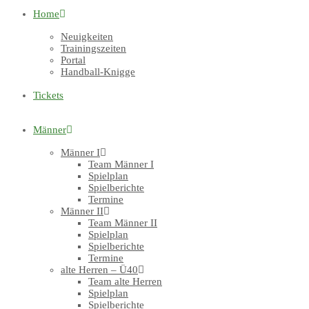
Home
Neuigkeiten
Trainingszeiten
Portal
Handball-Knigge
Tickets
Männer
Männer I
Team Männer I
Spielplan
Spielberichte
Termine
Männer II
Team Männer II
Spielplan
Spielberichte
Termine
alte Herren – Ü40
Team alte Herren
Spielplan
Spielberichte