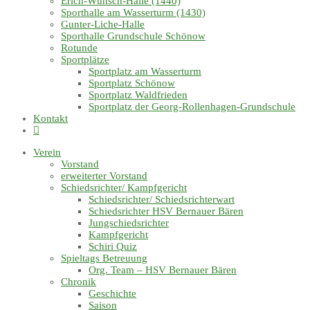
Erich-Wünsch-Halle (1440)
Sporthalle am Wasserturm (1430)
Gunter-Liche-Halle
Sporthalle Grundschule Schönow
Rotunde
Sportplätze
Sportplatz am Wasserturm
Sportplatz Schönow
Sportplatz Waldfrieden
Sportplatz der Georg-Rollenhagen-Grundschule
Kontakt
Verein
Vorstand
erweiterter Vorstand
Schiedsrichter/ Kampfgericht
Schiedsrichter/ Schiedsrichterwart
Schiedsrichter HSV Bernauer Bären
Jungschiedsrichter
Kampfgericht
Schiri Quiz
Spieltags Betreuung
Org. Team – HSV Bernauer Bären
Chronik
Geschichte
Saison