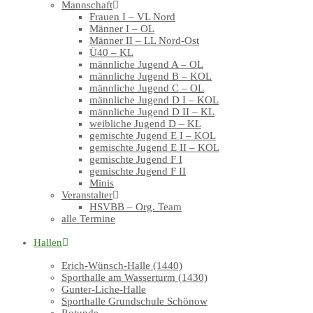
Mannschaft
Frauen I – VL Nord
Männer I – OL
Männer II – LL Nord-Ost
Ü40 – KL
männliche Jugend A – OL
männliche Jugend B – KOL
männliche Jugend C – OL
männliche Jugend D I – KOL
männliche Jugend D II – KL
weibliche Jugend D – KL
gemischte Jugend E I – KOL
gemischte Jugend E II – KOL
gemischte Jugend F I
gemischte Jugend F II
Minis
Veranstalter
HSVBB – Org. Team
alle Termine
Hallen
Erich-Wünsch-Halle (1440)
Sporthalle am Wasserturm (1430)
Gunter-Liche-Halle
Sporthalle Grundschule Schönow