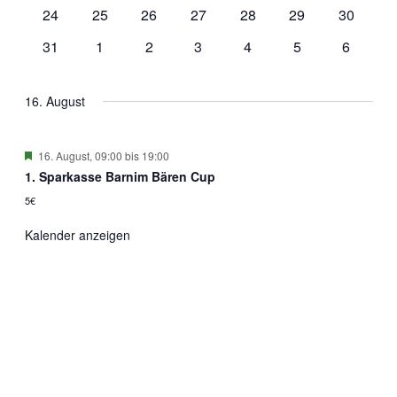
Veranstaltungen
Veranstaltungen
Veranstaltungen
Veranstaltungen
Veranstaltungen
Veranstaltungen
Veransta
0
0
0
0
0
0
0
24
25
26
27
28
29
30
Veranstaltungen
Veranstaltungen
Veranstaltungen
Veranstaltungen
Veranstaltungen
Veranstaltungen
Veransta
0
0
0
0
0
0
0
31
1
2
3
4
5
6
Veranstaltungen
Veranstaltungen
Veranstaltungen
Veranstaltungen
Veranstaltungen
Veranstaltungen
Veransta
16. August
Hervorgehoben
16. August, 09:00
bis
19:00
1. Sparkasse Barnim Bären Cup
5€
Kalender anzeigen
Mit sportlicher Unterstützung
von