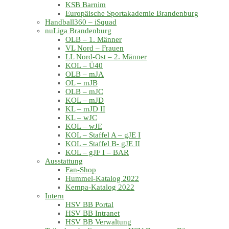
KSB Barnim
Europäische Sportakademie Brandenburg
Handball360 – iSquad
nuLiga Brandenburg
OLB – 1. Männer
VL Nord – Frauen
LL Nord-Ost – 2. Männer
KOL – Ü40
OLB – mJA
OL – mJB
OLB – mJC
KOL – mJD
KL – mJD II
KL – wJC
KOL – wJE
KOL – Staffel A – gJE I
KOL – Staffel B- gJE II
KOL – gJF I – BAR
Ausstattung
Fan-Shop
Hummel-Katalog 2022
Kempa-Katalog 2022
Intern
HSV BB Portal
HSV BB Intranet
HSV BB Verwaltung