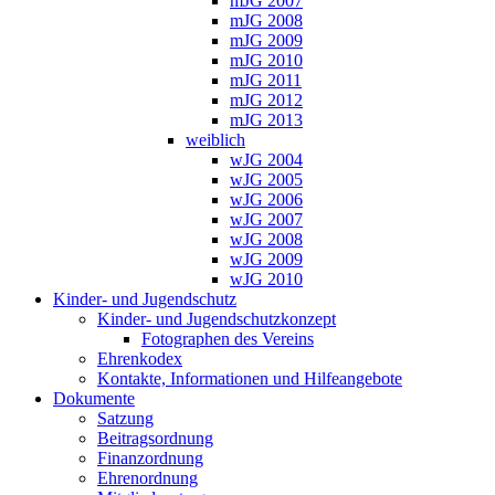
mJG 2007
mJG 2008
mJG 2009
mJG 2010
mJG 2011
mJG 2012
mJG 2013
weiblich
wJG 2004
wJG 2005
wJG 2006
wJG 2007
wJG 2008
wJG 2009
wJG 2010
Kinder- und Jugendschutz
Kinder- und Jugendschutzkonzept
Fotographen des Vereins
Ehrenkodex
Kontakte, Informationen und Hilfeangebote
Dokumente
Satzung
Beitragsordnung
Finanzordnung
Ehrenordnung