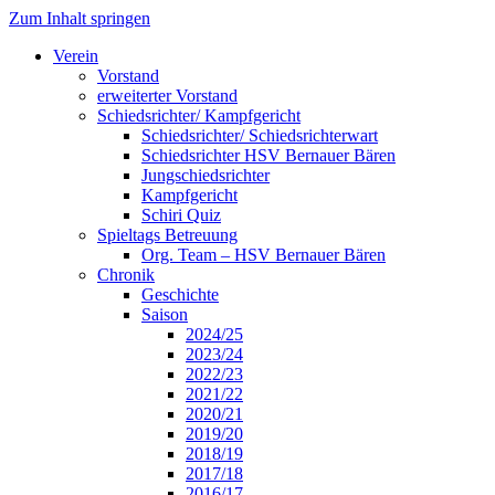
Zum Inhalt springen
Verein
Vorstand
erweiterter Vorstand
Schiedsrichter/ Kampfgericht
Schiedsrichter/ Schiedsrichterwart
Schiedsrichter HSV Bernauer Bären
Jungschiedsrichter
Kampfgericht
Schiri Quiz
Spieltags Betreuung
Org. Team – HSV Bernauer Bären
Chronik
Geschichte
Saison
2024/25
2023/24
2022/23
2021/22
2020/21
2019/20
2018/19
2017/18
2016/17