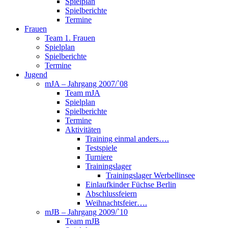
Spielplan
Spielberichte
Termine
Frauen
Team 1. Frauen
Spielplan
Spielberichte
Termine
Jugend
mJA – Jahrgang 2007/`08
Team mJA
Spielplan
Spielberichte
Termine
Aktivitäten
Training einmal anders….
Testspiele
Turniere
Trainingslager
Trainingslager Werbellinsee
Einlaufkinder Füchse Berlin
Abschlussfeiern
Weihnachtsfeier….
mJB – Jahrgang 2009/`10
Team mJB