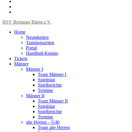
HSV Bernauer Bären e.V.
Home
Neuigkeiten
Trainingszeiten
Portal
Handball-Knigge
Tickets
Männer
Männer I
Team Männer I
Spielplan
Spielberichte
Termine
Männer II
Team Männer II
Spielplan
Spielberichte
Termine
alte Herren – Ü40
Team alte Herren