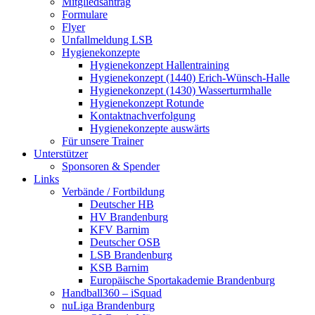
Mitgliedsantrag
Formulare
Flyer
Unfallmeldung LSB
Hygienekonzepte
Hygienekonzept Hallentraining
Hygienekonzept (1440) Erich-Wünsch-Halle
Hygienekonzept (1430) Wasserturmhalle
Hygienekonzept Rotunde
Kontaktnachverfolgung
Hygienekonzepte auswärts
Für unsere Trainer
Unterstützer
Sponsoren & Spender
Links
Verbände / Fortbildung
Deutscher HB
HV Brandenburg
KFV Barnim
Deutscher OSB
LSB Brandenburg
KSB Barnim
Europäische Sportakademie Brandenburg
Handball360 – iSquad
nuLiga Brandenburg