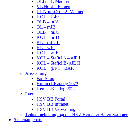
OLB – 1. Männer
VL Nord – Frauen
LL Nord-Ost – 2. Männer
KOL – Ü40
OLB – mJA
OL – mJB
OLB – mJC
KOL – mJD
KL – mJD II
KL – wJC
KOL – wJE
KOL – Staffel A – gJE I
KOL – Staffel B- gJE II
KOL – gJF I – BAR
Ausstattung
Fan-Shop
Hummel-Katalog 2022
Kempa-Katalog 2022
Intern
HSV BB Portal
HSV BB Intranet
HSV BB Verwaltung
Teilnahmebedingungen – HSV Bernauer Bären Sommerc
Stellenangebote