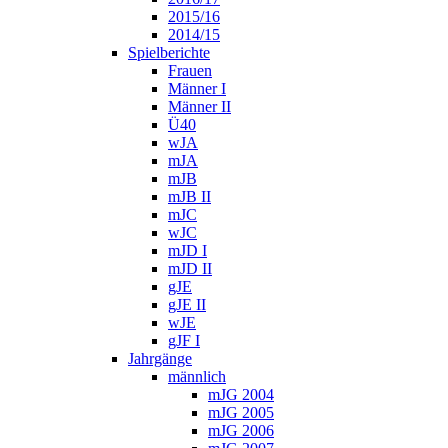
2015/16
2014/15
Spielberichte
Frauen
Männer I
Männer II
Ü40
wJA
mJA
mJB
mJB II
mJC
wJC
mJD I
mJD II
gJE
gJE II
wJE
gJF I
Jahrgänge
männlich
mJG 2004
mJG 2005
mJG 2006