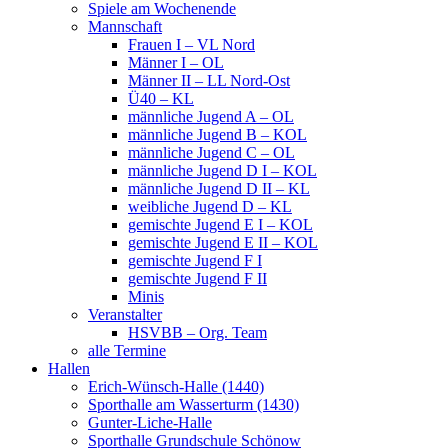
Spiele am Wochenende
Mannschaft
Frauen I – VL Nord
Männer I – OL
Männer II – LL Nord-Ost
Ü40 – KL
männliche Jugend A – OL
männliche Jugend B – KOL
männliche Jugend C – OL
männliche Jugend D I – KOL
männliche Jugend D II – KL
weibliche Jugend D – KL
gemischte Jugend E I – KOL
gemischte Jugend E II – KOL
gemischte Jugend F I
gemischte Jugend F II
Minis
Veranstalter
HSVBB – Org. Team
alle Termine
Hallen
Erich-Wünsch-Halle (1440)
Sporthalle am Wasserturm (1430)
Gunter-Liche-Halle
Sporthalle Grundschule Schönow