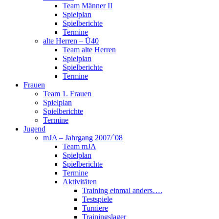
Team Männer II
Spielplan
Spielberichte
Termine
alte Herren – Ü40
Team alte Herren
Spielplan
Spielberichte
Termine
Frauen
Team 1. Frauen
Spielplan
Spielberichte
Termine
Jugend
mJA – Jahrgang 2007/`08
Team mJA
Spielplan
Spielberichte
Termine
Aktivitäten
Training einmal anders….
Testspiele
Turniere
Trainingslager