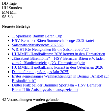
DD
Tage
HH
Stunden
MM
Min.
SS
Sek.
Neueste Beiträge
1. Sparkasse Barnim Bären Cup
HSV Bernauer Bären Sommerchallenge 2026 startet
Saisonabschlussberichte 2025/26
WICHTIGe Neuigkeiten für die Saison 2026/’27
HUMMEL Handballcamp 2026 kommt in den Herbstferien
„Einsatzort Bärenhöhle“ – HSV Bernauer Bären e.V. laden
zum 2. Blaulichtspieltag (23. Heimspieltag) ein
HUMMEL Handballcamp kommt in den Osterferien 2026
Danke für ein großartiges Jahr 2025!
Erstes gemeinsames Weihnachtssingen in Bernau „Anstoß zur
Besinnlichkeit“
Dritter Platz bei der Barnimer Sportgala – HSV Bernauer
Bären II für Aufstiegssaison ausgezeichnet
42 Veranstaltungen wurden gefunden.