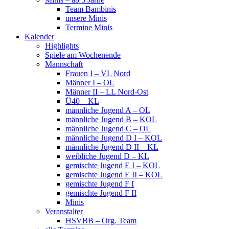
Team Bambinis
unsere Minis
Termine Minis
Kalender
Highlights
Spiele am Wochenende
Mannschaft
Frauen I – VL Nord
Männer I – OL
Männer II – LL Nord-Ost
Ü40 – KL
männliche Jugend A – OL
männliche Jugend B – KOL
männliche Jugend C – OL
männliche Jugend D I – KOL
männliche Jugend D II – KL
weibliche Jugend D – KL
gemischte Jugend E I – KOL
gemischte Jugend E II – KOL
gemischte Jugend F I
gemischte Jugend F II
Minis
Veranstalter
HSVBB – Org. Team