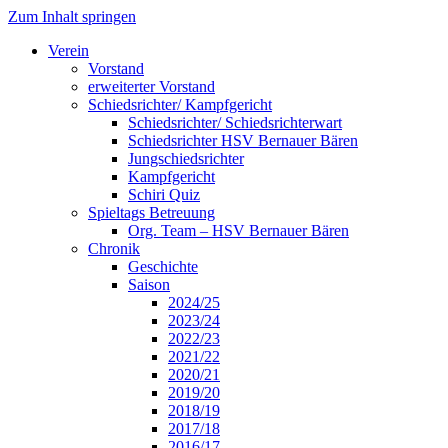
Zum Inhalt springen
Verein
Vorstand
erweiterter Vorstand
Schiedsrichter/ Kampfgericht
Schiedsrichter/ Schiedsrichterwart
Schiedsrichter HSV Bernauer Bären
Jungschiedsrichter
Kampfgericht
Schiri Quiz
Spieltags Betreuung
Org. Team – HSV Bernauer Bären
Chronik
Geschichte
Saison
2024/25
2023/24
2022/23
2021/22
2020/21
2019/20
2018/19
2017/18
2016/17