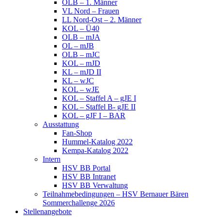
OLB – 1. Männer
VL Nord – Frauen
LL Nord-Ost – 2. Männer
KOL – Ü40
OLB – mJA
OL – mJB
OLB – mJC
KOL – mJD
KL – mJD II
KL – wJC
KOL – wJE
KOL – Staffel A – gJE I
KOL – Staffel B- gJE II
KOL – gJF I – BAR
Ausstattung
Fan-Shop
Hummel-Katalog 2022
Kempa-Katalog 2022
Intern
HSV BB Portal
HSV BB Intranet
HSV BB Verwaltung
Teilnahmebedingungen – HSV Bernauer Bären
Sommerchallenge 2026
Stellenangebote