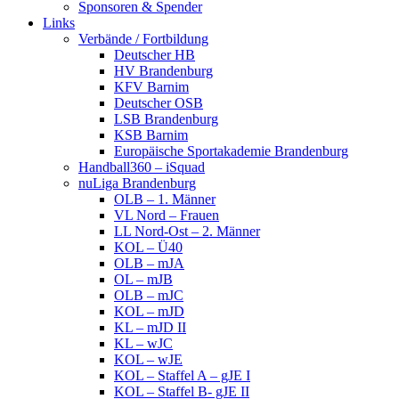
Sponsoren & Spender
Links
Verbände / Fortbildung
Deutscher HB
HV Brandenburg
KFV Barnim
Deutscher OSB
LSB Brandenburg
KSB Barnim
Europäische Sportakademie Brandenburg
Handball360 – iSquad
nuLiga Brandenburg
OLB – 1. Männer
VL Nord – Frauen
LL Nord-Ost – 2. Männer
KOL – Ü40
OLB – mJA
OL – mJB
OLB – mJC
KOL – mJD
KL – mJD II
KL – wJC
KOL – wJE
KOL – Staffel A – gJE I
KOL – Staffel B- gJE II