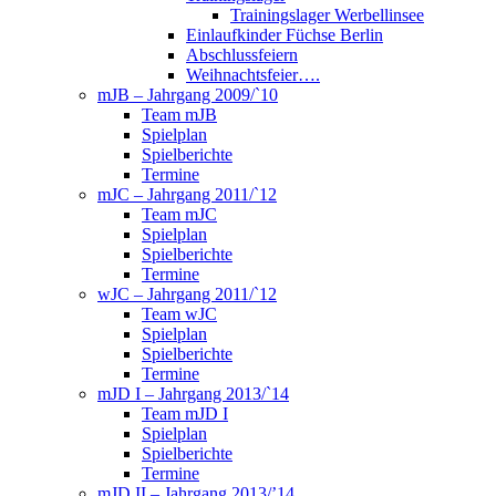
Trainingslager Werbellinsee
Einlaufkinder Füchse Berlin
Abschlussfeiern
Weihnachtsfeier….
mJB – Jahrgang 2009/`10
Team mJB
Spielplan
Spielberichte
Termine
mJC – Jahrgang 2011/`12
Team mJC
Spielplan
Spielberichte
Termine
wJC – Jahrgang 2011/`12
Team wJC
Spielplan
Spielberichte
Termine
mJD I – Jahrgang 2013/`14
Team mJD I
Spielplan
Spielberichte
Termine
mJD II – Jahrgang 2013/’14