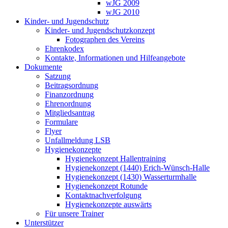
wJG 2009
wJG 2010
Kinder- und Jugendschutz
Kinder- und Jugendschutzkonzept
Fotographen des Vereins
Ehrenkodex
Kontakte, Informationen und Hilfeangebote
Dokumente
Satzung
Beitragsordnung
Finanzordnung
Ehrenordnung
Mitgliedsantrag
Formulare
Flyer
Unfallmeldung LSB
Hygienekonzepte
Hygienekonzept Hallentraining
Hygienekonzept (1440) Erich-Wünsch-Halle
Hygienekonzept (1430) Wasserturmhalle
Hygienekonzept Rotunde
Kontaktnachverfolgung
Hygienekonzepte auswärts
Für unsere Trainer
Unterstützer