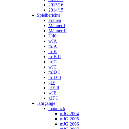
2015/16
2014/15
Spielberichte
Frauen
Männer I
Männer II
Ü40
wJA
mJA
mJB
mJB II
mJC
wJC
mJD I
mJD II
gJE
gJE II
wJE
gJF I
Jahrgänge
männlich
mJG 2004
mJG 2005
mJG 2006