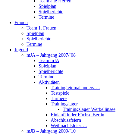
Team alte Herren
Spielplan
Spielberichte
Termine
Frauen
Team 1. Frauen
Spielplan
Spielberichte
Termine
Jugend
mJA – Jahrgang 2007/`08
Team mJA
Spielplan
Spielberichte
Termine
Aktivitäten
Training einmal anders….
Testspiele
Turniere
Trainingslager
Trainingslager Werbellinsee
Einlaufkinder Füchse Berlin
Abschlussfeiern
Weihnachtsfeier….
mJB – Jahrgang 2009/`10