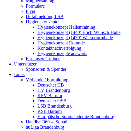
Mitgliedsantrag
Formulare
Flyer
Unfallmeldung LSB
Hygienekonzepte
Hygienekonzept Hallentraining
Hygienekonzept (1440) Erich-Wünsch-Halle
Hygienekonzept (1430) Wasserturmhalle
Hygienekonzept Rotunde
Kontaktnachverfolgung
Hygienekonzepte auswärts
Für unsere Trainer
Unterstützer
Sponsoren & Spender
Links
Verbände / Fortbildung
Deutscher HB
HV Brandenburg
KFV Barnim
Deutscher OSB
LSB Brandenburg
KSB Barnim
Europäische Sportakademie Brandenburg
Handball360 – iSquad
nuLiga Brandenburg