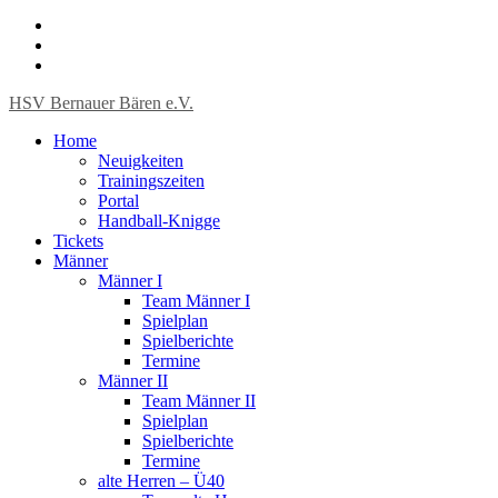
HSV Bernauer Bären e.V.
Home
Neuigkeiten
Trainingszeiten
Portal
Handball-Knigge
Tickets
Männer
Männer I
Team Männer I
Spielplan
Spielberichte
Termine
Männer II
Team Männer II
Spielplan
Spielberichte
Termine
alte Herren – Ü40