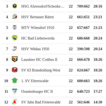
3
HSG Ahrensdorf/Schenkenhorst
22
709
:
662
28:16
4
HSV Bernauer Bären
22
661
:
651
23:21
5
MTV Wünsdorf 1910
22
657
:
667
21:23
6
HC Bad Liebenwerda
22
686
:
660
20:24
7
HSV Wildau 1950
22
590
:
598
20:24
8
Lausitzer HC Cottbus II
22
666
:
678
18:26
9
SV 63 Brandenburg-West
22
624
:
667
18:26
10
1. SV Eberswalde
22
608
:
663
18:26
11
Oranienburger HC II
22
640
:
723
17:27
12
SV Jahn Bad Freienwalde
22
561
:
646
14:30