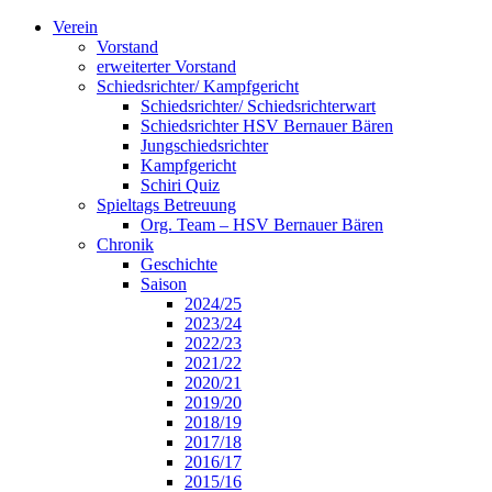
Zum
Verein
Inhalt
Vorstand
springen
erweiterter Vorstand
Schiedsrichter/ Kampfgericht
Schiedsrichter/ Schiedsrichterwart
Schiedsrichter HSV Bernauer Bären
Jungschiedsrichter
Kampfgericht
Schiri Quiz
Spieltags Betreuung
Org. Team – HSV Bernauer Bären
Chronik
Geschichte
Saison
2024/25
2023/24
2022/23
2021/22
2020/21
2019/20
2018/19
2017/18
2016/17
2015/16