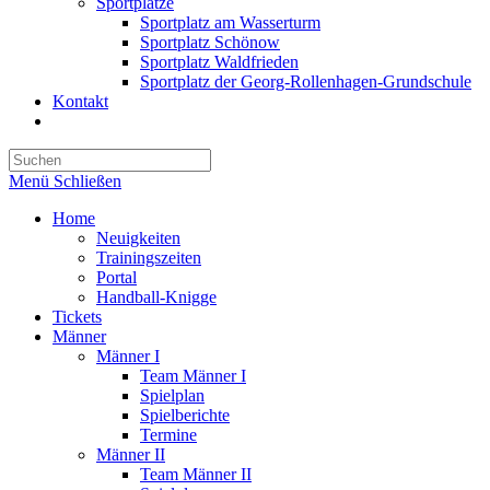
Sportplätze
Sportplatz am Wasserturm
Sportplatz Schönow
Sportplatz Waldfrieden
Sportplatz der Georg-Rollenhagen-Grundschule
Kontakt
Website-
Suche
umschalten
Menü
Schließen
Home
Neuigkeiten
Trainingszeiten
Portal
Handball-Knigge
Tickets
Männer
Männer I
Team Männer I
Spielplan
Spielberichte
Termine
Männer II
Team Männer II