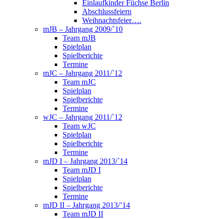
Einlaufkinder Füchse Berlin
Abschlussfeiern
Weihnachtsfeier….
mJB – Jahrgang 2009/`10
Team mJB
Spielplan
Spielberichte
Termine
mJC – Jahrgang 2011/`12
Team mJC
Spielplan
Spielberichte
Termine
wJC – Jahrgang 2011/`12
Team wJC
Spielplan
Spielberichte
Termine
mJD I – Jahrgang 2013/`14
Team mJD I
Spielplan
Spielberichte
Termine
mJD II – Jahrgang 2013/’14
Team mJD II