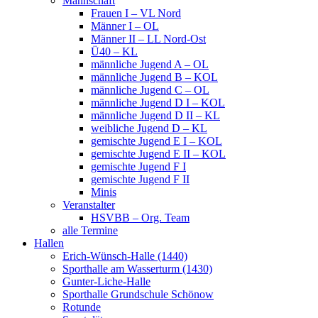
Mannschaft
Frauen I – VL Nord
Männer I – OL
Männer II – LL Nord-Ost
Ü40 – KL
männliche Jugend A – OL
männliche Jugend B – KOL
männliche Jugend C – OL
männliche Jugend D I – KOL
männliche Jugend D II – KL
weibliche Jugend D – KL
gemischte Jugend E I – KOL
gemischte Jugend E II – KOL
gemischte Jugend F I
gemischte Jugend F II
Minis
Veranstalter
HSVBB – Org. Team
alle Termine
Hallen
Erich-Wünsch-Halle (1440)
Sporthalle am Wasserturm (1430)
Gunter-Liche-Halle
Sporthalle Grundschule Schönow
Rotunde