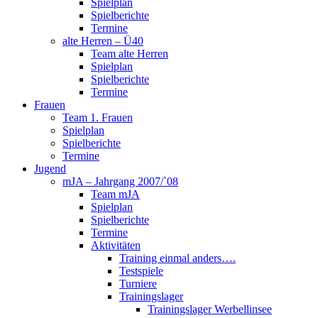
Spielplan
Spielberichte
Termine
alte Herren – Ü40
Team alte Herren
Spielplan
Spielberichte
Termine
Frauen
Team 1. Frauen
Spielplan
Spielberichte
Termine
Jugend
mJA – Jahrgang 2007/`08
Team mJA
Spielplan
Spielberichte
Termine
Aktivitäten
Training einmal anders….
Testspiele
Turniere
Trainingslager
Trainingslager Werbellinsee