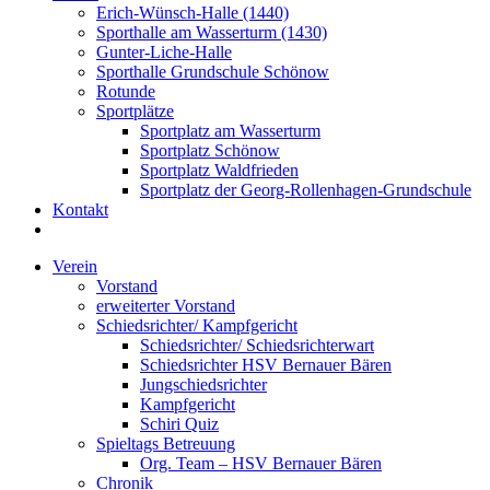
Erich-Wünsch-Halle (1440)
Sporthalle am Wasserturm (1430)
Gunter-Liche-Halle
Sporthalle Grundschule Schönow
Rotunde
Sportplätze
Sportplatz am Wasserturm
Sportplatz Schönow
Sportplatz Waldfrieden
Sportplatz der Georg-Rollenhagen-Grundschule
Kontakt
Website-
Suche
Verein
umschalten
Vorstand
erweiterter Vorstand
Schiedsrichter/ Kampfgericht
Schiedsrichter/ Schiedsrichterwart
Schiedsrichter HSV Bernauer Bären
Jungschiedsrichter
Kampfgericht
Schiri Quiz
Spieltags Betreuung
Org. Team – HSV Bernauer Bären
Chronik