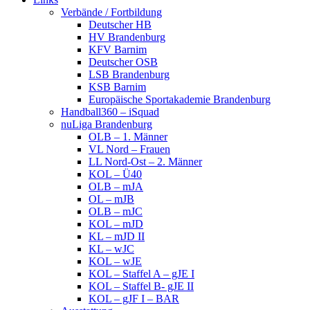
Verbände / Fortbildung
Deutscher HB
HV Brandenburg
KFV Barnim
Deutscher OSB
LSB Brandenburg
KSB Barnim
Europäische Sportakademie Brandenburg
Handball360 – iSquad
nuLiga Brandenburg
OLB – 1. Männer
VL Nord – Frauen
LL Nord-Ost – 2. Männer
KOL – Ü40
OLB – mJA
OL – mJB
OLB – mJC
KOL – mJD
KL – mJD II
KL – wJC
KOL – wJE
KOL – Staffel A – gJE I
KOL – Staffel B- gJE II
KOL – gJF I – BAR