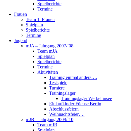
Spielberichte
Termine
Frauen
Team 1. Frauen
Spielplan
Spielberichte
Termine
Jugend
mJA – Jahrgang 2007/`08
Team mJA
Spielplan
Spielberichte
Termine
Aktivitäten
Training einmal anders….
Testspiele
Turniere
Trainingslager
Trainingslager Werbellinsee
Einlaufkinder Füchse Berlin
Abschlussfeiern
Weihnachtsfeier….
mJB – Jahrgang 2009/`10
Team mJB
Spielplan