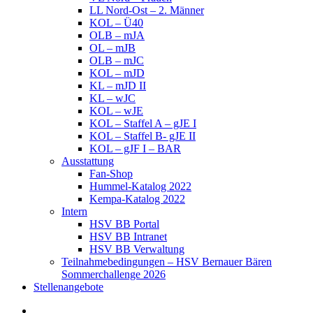
LL Nord-Ost – 2. Männer
KOL – Ü40
OLB – mJA
OL – mJB
OLB – mJC
KOL – mJD
KL – mJD II
KL – wJC
KOL – wJE
KOL – Staffel A – gJE I
KOL – Staffel B- gJE II
KOL – gJF I – BAR
Ausstattung
Fan-Shop
Hummel-Katalog 2022
Kempa-Katalog 2022
Intern
HSV BB Portal
HSV BB Intranet
HSV BB Verwaltung
Teilnahmebedingungen – HSV Bernauer Bären
Sommerchallenge 2026
Stellenangebote