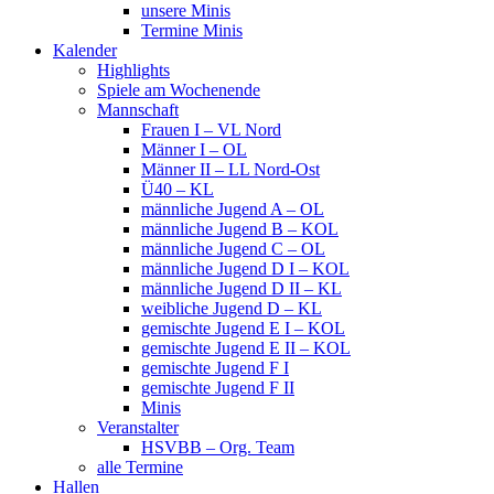
unsere Minis
Termine Minis
Kalender
Highlights
Spiele am Wochenende
Mannschaft
Frauen I – VL Nord
Männer I – OL
Männer II – LL Nord-Ost
Ü40 – KL
männliche Jugend A – OL
männliche Jugend B – KOL
männliche Jugend C – OL
männliche Jugend D I – KOL
männliche Jugend D II – KL
weibliche Jugend D – KL
gemischte Jugend E I – KOL
gemischte Jugend E II – KOL
gemischte Jugend F I
gemischte Jugend F II
Minis
Veranstalter
HSVBB – Org. Team
alle Termine
Hallen