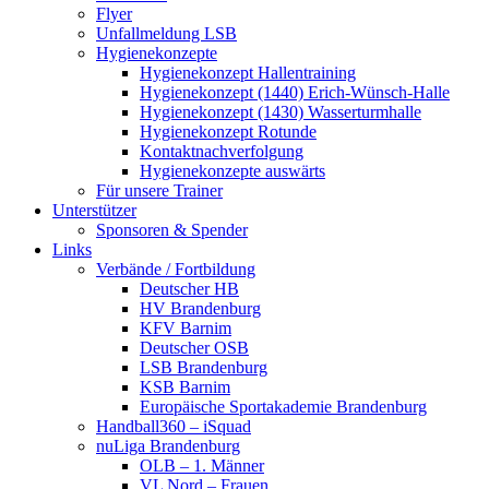
Flyer
Unfallmeldung LSB
Hygienekonzepte
Hygienekonzept Hallentraining
Hygienekonzept (1440) Erich-Wünsch-Halle
Hygienekonzept (1430) Wasserturmhalle
Hygienekonzept Rotunde
Kontaktnachverfolgung
Hygienekonzepte auswärts
Für unsere Trainer
Unterstützer
Sponsoren & Spender
Links
Verbände / Fortbildung
Deutscher HB
HV Brandenburg
KFV Barnim
Deutscher OSB
LSB Brandenburg
KSB Barnim
Europäische Sportakademie Brandenburg
Handball360 – iSquad
nuLiga Brandenburg
OLB – 1. Männer
VL Nord – Frauen