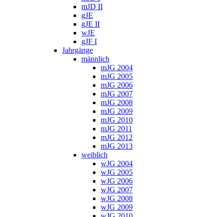
mJD II
gJE
gJE II
wJE
gJF I
Jahrgänge
männlich
mJG 2004
mJG 2005
mJG 2006
mJG 2007
mJG 2008
mJG 2009
mJG 2010
mJG 2011
mJG 2012
mJG 2013
weiblich
wJG 2004
wJG 2005
wJG 2006
wJG 2007
wJG 2008
wJG 2009
wJG 2010