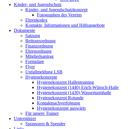
Kinder- und Jugendschutz
Kinder- und Jugendschutzkonzept
Fotographen des Vereins
Ehrenkodex
Kontakte, Informationen und Hilfeangebote
Dokumente
Satzung
Beitragsordnung
Finanzordnung
Ehrenordnung
Mitgliedsantrag
Formulare
Flyer
Unfallmeldung LSB
Hygienekonzepte
Hygienekonzept Hallentraining
Hygienekonzept (1440) Erich-Wünsch-Halle
Hygienekonzept (1430) Wasserturmhalle
Hygienekonzept Rotunde
Kontaktnachverfolgung
Hygienekonzepte auswärts
Für unsere Trainer
Unterstützer
Sponsoren & Spender
Links