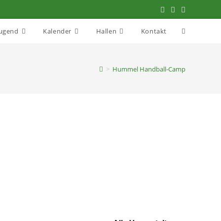
Website-
Jugend
Kalender
Hallen
Kontakt
Suche
>
Hummel Handball-Camp
umschalten