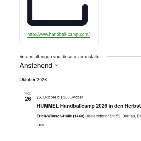
W
http://www.handball-camp.com/
e
b
s
Veranstaltungen von diesem veranstalter
e
Anstehend
i
D
t
Oktober 2026
e
a
t
MO.
26. Oktober
bis
30. Oktober
26
u
HUMMEL Handballcamp 2026 in den Herbstf
m
Erich-Wünsch-Halle (1440)
Heinersdorfer Str. 52, Bernau, 
w
ä
€189
h