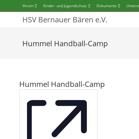
Zum
Verein
Kinder- und Jugendschutz
Dokumente
Unters
Inhalt
HSV Bernauer Bären e.V.
springen
Hummel Handball-Camp
Hummel Handball-Camp