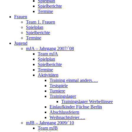
Spielplan
Spielberichte
Termine
Frauen
Team 1. Frauen
Spielplan
Spielberichte
Termine
Jugend
mJA – Jahrgang 2007/`08
Team mJA
Spielplan
Spielberichte
Termine
Aktivitäten
Training einmal anders….
Testspiele
Turniere
Trainingslager
Trainingslager Werbellinsee
Einlaufkinder Füchse Berlin
Abschlussfeiern
Weihnachtsfeier….
mJB – Jahrgang 2009/`10
Team mJB