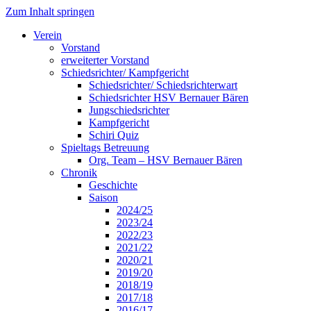
Zum Inhalt springen
Verein
Vorstand
erweiterter Vorstand
Schiedsrichter/ Kampfgericht
Schiedsrichter/ Schiedsrichterwart
Schiedsrichter HSV Bernauer Bären
Jungschiedsrichter
Kampfgericht
Schiri Quiz
Spieltags Betreuung
Org. Team – HSV Bernauer Bären
Chronik
Geschichte
Saison
2024/25
2023/24
2022/23
2021/22
2020/21
2019/20
2018/19
2017/18
2016/17