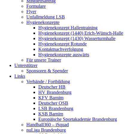
Mitgliedsantrag
Formulare
Flyer
Unfallmeldung LSB
Hygienekonzepte
Hygienekonzept Hallentraining
Hygienekonzept (1440) Erich-Wünsch-Halle
Hygienekonzept (1430) Wasserturmhalle
Hygienekonzept Rotunde
Kontaktnachverfolgung
Hygienekonzepte auswärts
Für unsere Trainer
Unterstützer
Sponsoren & Spender
Links
Verbände / Fortbildung
Deutscher HB
HV Brandenburg
KFV Barnim
Deutscher OSB
LSB Brandenburg
KSB Barnim
Europäische Sportakademie Brandenburg
Handball360 – iSquad
nuLiga Brandenburg