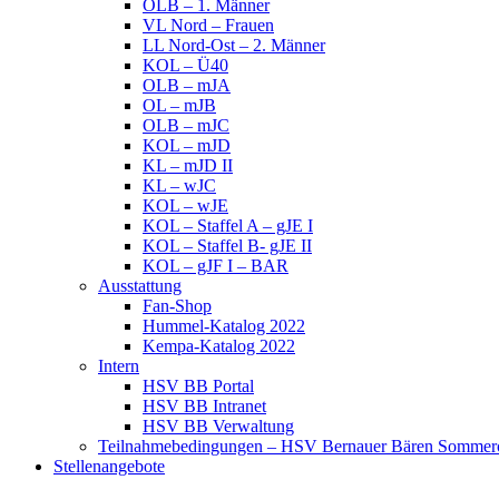
OLB – 1. Männer
VL Nord – Frauen
LL Nord-Ost – 2. Männer
KOL – Ü40
OLB – mJA
OL – mJB
OLB – mJC
KOL – mJD
KL – mJD II
KL – wJC
KOL – wJE
KOL – Staffel A – gJE I
KOL – Staffel B- gJE II
KOL – gJF I – BAR
Ausstattung
Fan-Shop
Hummel-Katalog 2022
Kempa-Katalog 2022
Intern
HSV BB Portal
HSV BB Intranet
HSV BB Verwaltung
Teilnahmebedingungen – HSV Bernauer Bären Sommerc
Stellenangebote