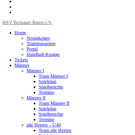
HSV Bernauer Bären e.V.
Home
Neuigkeiten
Trainingszeiten
Portal
Handball-Knigge
Tickets
Männer
Männer I
Team Männer I
Spielplan
Spielberichte
Termine
Männer II
Team Männer II
Spielplan
Spielberichte
Termine
alte Herren – Ü40
Team alte Herren