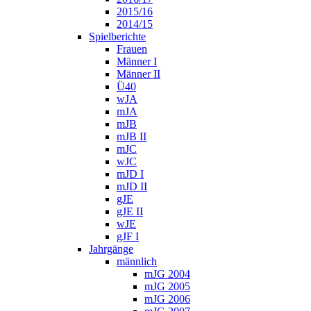
2015/16
2014/15
Spielberichte
Frauen
Männer I
Männer II
Ü40
wJA
mJA
mJB
mJB II
mJC
wJC
mJD I
mJD II
gJE
gJE II
wJE
gJF I
Jahrgänge
männlich
mJG 2004
mJG 2005
mJG 2006