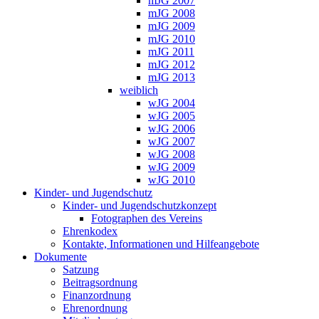
mJG 2007
mJG 2008
mJG 2009
mJG 2010
mJG 2011
mJG 2012
mJG 2013
weiblich
wJG 2004
wJG 2005
wJG 2006
wJG 2007
wJG 2008
wJG 2009
wJG 2010
Kinder- und Jugendschutz
Kinder- und Jugendschutzkonzept
Fotographen des Vereins
Ehrenkodex
Kontakte, Informationen und Hilfeangebote
Dokumente
Satzung
Beitragsordnung
Finanzordnung
Ehrenordnung