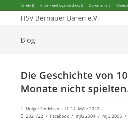
Verein
Kinder- und Jugendschutz
Dokumente
Unters
HSV Bernauer Bären e.V.
Blog
Die Geschichte von 10
Monate nicht spielte
Holger Findeisen
14. März 2022
2021/22
/
Facebook
/
mJG 2004
/
mJG 2005
/