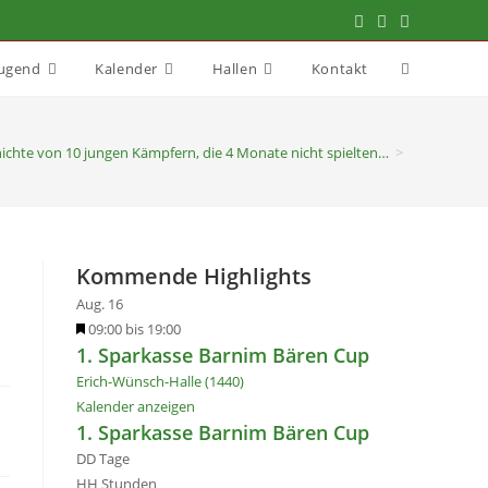
Jugend
Kalender
Hallen
Kontakt
ichte von 10 jungen Kämpfern, die 4 Monate nicht spielten…
>
Kommende Highlights
Aug.
16
H
09:00
bis
19:00
1. Sparkasse Barnim Bären Cup
e
r
Erich-Wünsch-Halle (1440)
v
Kalender anzeigen
o
1. Sparkasse Barnim Bären Cup
r
DD
Tage
g
HH
Stunden