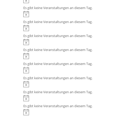
r
i
Es gibt keine Veranstaltungen an diesem Tag.
g
n
H
e
w
i
Es gibt keine Veranstaltungen an diesem Tag.
h
e
n
H
o
i
w
i
b
s
Es gibt keine Veranstaltungen an diesem Tag.
e
n
e
H
i
w
n
i
s
Es gibt keine Veranstaltungen an diesem Tag.
e
n
H
i
w
i
s
Es gibt keine Veranstaltungen an diesem Tag.
e
n
H
i
w
i
s
Es gibt keine Veranstaltungen an diesem Tag.
e
n
H
i
w
i
s
Es gibt keine Veranstaltungen an diesem Tag.
e
n
H
i
w
i
s
Es gibt keine Veranstaltungen an diesem Tag.
e
n
H
i
w