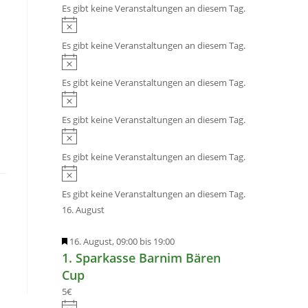
i
Es gibt keine Veranstaltungen an diesem Tag.
h
e
n
H
o
i
w
i
b
s
Es gibt keine Veranstaltungen an diesem Tag.
e
n
e
H
i
w
n
i
s
Es gibt keine Veranstaltungen an diesem Tag.
e
n
H
i
w
i
s
Es gibt keine Veranstaltungen an diesem Tag.
e
n
H
i
w
i
s
Es gibt keine Veranstaltungen an diesem Tag.
e
n
H
i
w
i
s
Es gibt keine Veranstaltungen an diesem Tag.
e
n
16. August
i
w
s
e
H
16. August, 09:00
bis
19:00
i
1. Sparkasse Barnim Bären
e
s
r
Cup
v
5€
o
H