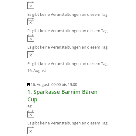
t
n
g
H
i
a
w
i
e
s
Es gibt keine Veranstaltungen an diesem Tag.
l
e
n
H
n
t
i
w
i
u
s
Es gibt keine Veranstaltungen an diesem Tag.
e
n
n
H
i
w
g
i
s
Es gibt keine Veranstaltungen an diesem Tag.
e
e
n
H
i
n
w
i
s
Es gibt keine Veranstaltungen an diesem Tag.
e
n
16. August
i
w
s
e
H
16. August, 09:00
bis
19:00
i
1. Sparkasse Barnim Bären
e
s
r
Cup
v
5€
o
H
r
i
Es gibt keine Veranstaltungen an diesem Tag.
g
n
H
e
w