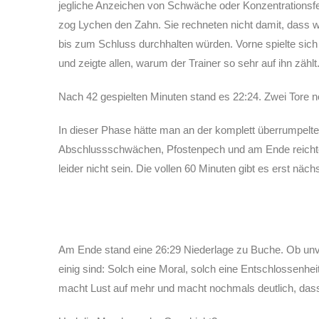
jegliche Anzeichen von Schwäche oder Konzentrationsfeh
zog Lychen den Zahn. Sie rechneten nicht damit, dass wi
bis zum Schluss durchhalten würden. Vorne spielte sic
und zeigte allen, warum der Trainer so sehr auf ihn zählt
Nach 42 gespielten Minuten stand es 22:24. Zwei Tore no
In dieser Phase hätte man an der komplett überrumpelte
Abschlussschwächen, Pfostenpech und am Ende reichte 
leider nicht sein. Die vollen 60 Minuten gibt es erst näch
Am Ende stand eine 26:29 Niederlage zu Buche. Ob unverd
einig sind: Solch eine Moral, solch eine Entschlossenheit
macht Lust auf mehr und macht nochmals deutlich, das