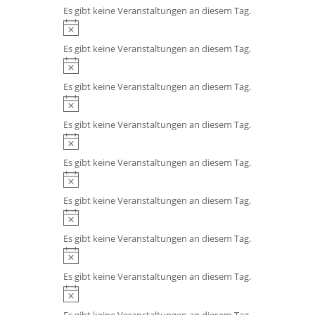
i
s
Es gibt keine Veranstaltungen an diesem Tag.
e
n
H
i
w
i
s
Es gibt keine Veranstaltungen an diesem Tag.
e
n
H
i
w
i
s
Es gibt keine Veranstaltungen an diesem Tag.
e
n
H
i
w
i
s
Es gibt keine Veranstaltungen an diesem Tag.
e
n
H
i
w
i
s
Es gibt keine Veranstaltungen an diesem Tag.
e
n
H
i
w
i
s
Es gibt keine Veranstaltungen an diesem Tag.
e
n
H
i
w
i
s
Es gibt keine Veranstaltungen an diesem Tag.
e
n
H
i
w
i
s
Es gibt keine Veranstaltungen an diesem Tag.
e
n
H
i
w
i
s
Es gibt keine Veranstaltungen an diesem Tag.