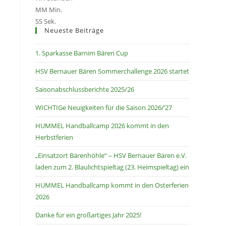
e
MM
Min.
h
SS
Sek.
o
Neueste Beiträge
b
1. Sparkasse Barnim Bären Cup
e
n
HSV Bernauer Bären Sommerchallenge 2026 startet
Saisonabschlussberichte 2025/26
WICHTIGe Neuigkeiten für die Saison 2026/’27
HUMMEL Handballcamp 2026 kommt in den
Herbstferien
„Einsatzort Bärenhöhle“ – HSV Bernauer Bären e.V.
laden zum 2. Blaulichtspieltag (23. Heimspieltag) ein
HUMMEL Handballcamp kommt in den Osterferien
2026
Danke für ein großartiges Jahr 2025!