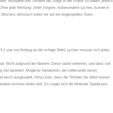
ber Testspiele und Turniere die Jungs in der Praxis zu halten, jedoch
r. Ohne jede Wertung: Jeder Gegner, insbesondere Lychen, konnte in
 2 Wochen, demnach trafen wir auf ein eingespieltes Team.
e 5:1 war von Anfang an die richtige Wahl, Lychen musste sich jedes
l. Nicht aufgrund der Abwehr. Diese stand weiterhin, und dass soll
iel daneben. Mögliche Variationen, die mittlerweile sitzen
d lasch ausgespielt. Hinzu kam, dass die Torhüter bis dahin keinen
ation immens leiden ließ. Es zeigte sich die fehlende Spielpraxis.