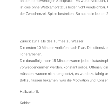
an der so notwendigen Spielpraxis. Es wurde versucht, ü
ist dies ohne Wettkampfstatus leider nicht vergleichba
der Zwischenzeit Spiele bestreiten. So auch die letzten
Zurück zur Halle des Turmes zu Wasser:
Die ersten 10 Minuten verliefen nach Plan. Die offensiv
Tor erarbeiten.
Die darauffolgenden 15 Minuten waren jedoch katastropha
vorweggenommen werden, konstant solide. Offensiv ging v
müssten, wurden nicht umgesetzt, es wurde zu fahrig un
Ball zu fassen bekamen, was die Motivation und Konzentr
Halbzeitpfiff.
Kabine.