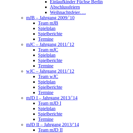
Einlaufkinder Füchse Berlin
Abschlussfeiern
Weihnachtsfeier….
mJB – Jahrgang 2009/`10
Team mJB
Spielplan
Spielberichte
Termine
mJC – Jahrgang 2011/`12
Team mJC
Spielplan
Spielberichte
Termine
wJC – Jahrgang 2011/`12
Team wJC
Spielplan
Spielberichte
Termine
mJD I – Jahrgang 2013/`14
Team mJD I
Spielplan
Spielberichte
Termine
mJD II – Jahrgang 2013/’14
Team mJD II