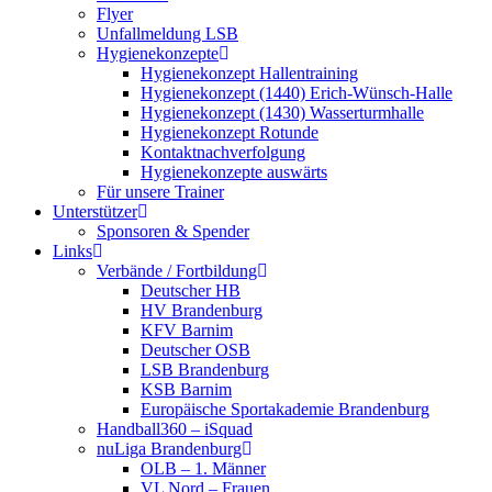
Flyer
Unfallmeldung LSB
Hygienekonzepte
Hygienekonzept Hallentraining
Hygienekonzept (1440) Erich-Wünsch-Halle
Hygienekonzept (1430) Wasserturmhalle
Hygienekonzept Rotunde
Kontaktnachverfolgung
Hygienekonzepte auswärts
Für unsere Trainer
Unterstützer
Sponsoren & Spender
Links
Verbände / Fortbildung
Deutscher HB
HV Brandenburg
KFV Barnim
Deutscher OSB
LSB Brandenburg
KSB Barnim
Europäische Sportakademie Brandenburg
Handball360 – iSquad
nuLiga Brandenburg
OLB – 1. Männer
VL Nord – Frauen