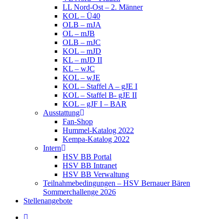
LL Nord-Ost – 2. Männer
KOL – Ü40
OLB – mJA
OL – mJB
OLB – mJC
KOL – mJD
KL – mJD II
KL – wJC
KOL – wJE
KOL – Staffel A – gJE I
KOL – Staffel B- gJE II
KOL – gJF I – BAR
Ausstattung
Fan-Shop
Hummel-Katalog 2022
Kempa-Katalog 2022
Intern
HSV BB Portal
HSV BB Intranet
HSV BB Verwaltung
Teilnahmebedingungen – HSV Bernauer Bären
Sommerchallenge 2026
Stellenangebote