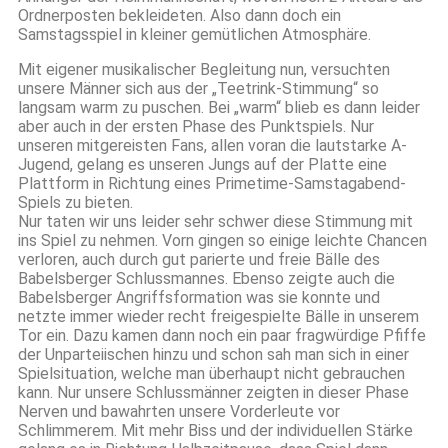
Ordnerposten bekleideten. Also dann doch ein
Samstagsspiel in kleiner gemütlichen Atmosphäre.
Mit eigener musikalischer Begleitung nun, versuchten
unsere Männer sich aus der „Teetrink-Stimmung“ so
langsam warm zu puschen. Bei „warm“ blieb es dann leider
aber auch in der ersten Phase des Punktspiels. Nur
unseren mitgereisten Fans, allen voran die lautstarke A-
Jugend, gelang es unseren Jungs auf der Platte eine
Plattform in Richtung eines Primetime-Samstagabend-
Spiels zu bieten.
Nur taten wir uns leider sehr schwer diese Stimmung mit
ins Spiel zu nehmen. Vorn gingen so einige leichte Chancen
verloren, auch durch gut parierte und freie Bälle des
Babelsberger Schlussmannes. Ebenso zeigte auch die
Babelsberger Angriffsformation was sie konnte und
netzte immer wieder recht freigespielte Bälle in unserem
Tor ein. Dazu kamen dann noch ein paar fragwürdige Pfiffe
der Unparteiischen hinzu und schon sah man sich in einer
Spielsituation, welche man überhaupt nicht gebrauchen
kann. Nur unsere Schlussmänner zeigten in dieser Phase
Nerven und bawahrten unsere Vorderleute vor
Schlimmerem. Mit mehr Biss und der individuellen Stärke