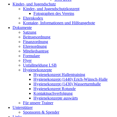
Kinder- und Jugendschutz
Kinder- und Jugendschutzkonzept
Fotographen des Vereins
Ehrenkodex
Kontakte, Informationen und Hilfeangebote
Dokumente
Satzung
Beitragsordnung
Finanzordnung
Ehrenordnung
Mitgliedsantrag
Formulare
Flyer
Unfallmeldung LSB
Hygienekonzepte
Hygienekonzept Hallentraining
Hygienekonzept (1440) Erich-Wünsch-Halle
Hygienekonzept (1430) Wasserturmhalle
Hygienekonzept Rotunde
Kontaktnachverfolgung
Hygienekonzepte auswärts
Für unsere Trainer
Unterstützer
Sponsoren & Spender
Links