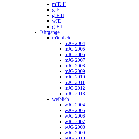
mJD II
gJE
gJE II
wJE
gJF I
Jahrgänge
männlich
mJG 2004
mJG 2005
mJG 2006
mJG 2007
mJG 2008
mJG 2009
mJG 2010
mJG 2011
mJG 2012
mJG 2013
weiblich
wJG 2004
wJG 2005
wJG 2006
wJG 2007
wJG 2008
wJG 2009
wJG 2010