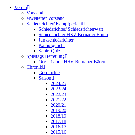
Verein
Vorstand
erweiterter Vorstand
Schiedsrichter/ Kampfgericht
Schiedsrichter/ Schiedsrichterwart
Schiedsrichter HSV Bernauer Bären
Jungschiedsrichter
Kampfgericht
Schiri Quiz
Spieltags Betreuung
Org. Team – HSV Bernauer Bären
Chronik
Geschichte
Saison
2024/25
2023/24
2022/23
2021/22
2020/21
2019/20
2018/19
2017/18
2016/17
2015/16