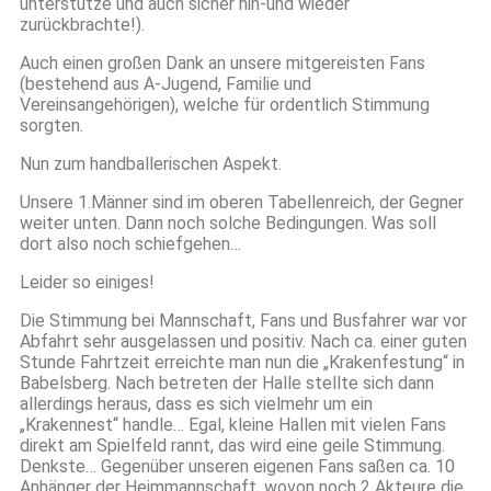
unterstütze und auch sicher hin-und wieder
zurückbrachte!).
Auch einen großen Dank an unsere mitgereisten Fans
(bestehend aus A-Jugend, Familie und
Vereinsangehörigen), welche für ordentlich Stimmung
sorgten.
Nun zum handballerischen Aspekt.
Unsere 1.Männer sind im oberen Tabellenreich, der Gegner
weiter unten. Dann noch solche Bedingungen. Was soll
dort also noch schiefgehen…
Leider so einiges!
Die Stimmung bei Mannschaft, Fans und Busfahrer war vor
Abfahrt sehr ausgelassen und positiv. Nach ca. einer guten
Stunde Fahrtzeit erreichte man nun die „Krakenfestung“ in
Babelsberg. Nach betreten der Halle stellte sich dann
allerdings heraus, dass es sich vielmehr um ein
„Krakennest“ handle… Egal, kleine Hallen mit vielen Fans
direkt am Spielfeld rannt, das wird eine geile Stimmung.
Denkste… Gegenüber unseren eigenen Fans saßen ca. 10
Anhänger der Heimmannschaft, wovon noch 2 Akteure die