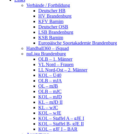
Verbände / Fortbildung
Deutscher HB
HV Brandenburg
KFV Barnim
Deutscher OSB
LSB Brandenburg
KSB Barnim
Europäische Sportakademie Brandenburg
Handball360 – iSquad
nuLiga Brandenburg
OLB – 1. Männer
VL Nord – Frauen
LL Nord-Ost – 2. Männer
KOL – Ü40
OLB – mJA
OL – mJB
OLB – mJC
KOL – mJD
KL – mJD II
KL – wJC
KOL – wJE
KOL – Staffel A – gJE I
KOL – Staffel B- gJE II
KOL – gJF I – BAR