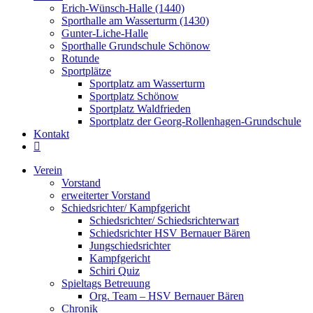
Erich-Wünsch-Halle (1440)
Sporthalle am Wasserturm (1430)
Gunter-Liche-Halle
Sporthalle Grundschule Schönow
Rotunde
Sportplätze
Sportplatz am Wasserturm
Sportplatz Schönow
Sportplatz Waldfrieden
Sportplatz der Georg-Rollenhagen-Grundschule
Kontakt
Verein
Vorstand
erweiterter Vorstand
Schiedsrichter/ Kampfgericht
Schiedsrichter/ Schiedsrichterwart
Schiedsrichter HSV Bernauer Bären
Jungschiedsrichter
Kampfgericht
Schiri Quiz
Spieltags Betreuung
Org. Team – HSV Bernauer Bären
Chronik