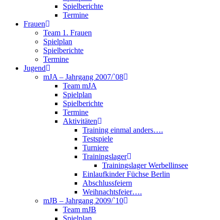
Spielberichte
Termine
Frauen
Team 1. Frauen
Spielplan
Spielberichte
Termine
Jugend
mJA – Jahrgang 2007/`08
Team mJA
Spielplan
Spielberichte
Termine
Aktivitäten
Training einmal anders….
Testspiele
Turniere
Trainingslager
Trainingslager Werbellinsee
Einlaufkinder Füchse Berlin
Abschlussfeiern
Weihnachtsfeier….
mJB – Jahrgang 2009/`10
Team mJB
Spielplan