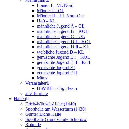
Mannschaft
Frauen I – VL Nord
Männer I – OL
Männer II – LL Nord-Ost
Ü40 – KL
männliche Jugend A – OL
männliche Jugend B – KOL
männliche Jugend C – OL
männliche Jugend D I – KOL
männliche Jugend D II – KL
weibliche Jugend D – KL
gemischte Jugend E I – KOL
gemischte Jugend E II – KOL
gemischte Jugend F I
gemischte Jugend F II
Minis
Veranstalter
HSVBB – Org. Team
alle Termine
Hallen
Erich-Wünsch-Halle (1440)
Sporthalle am Wasserturm (1430)
Gunter-Liche-Halle
Sporthalle Grundschule Schönow
Rotunde