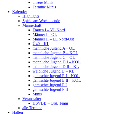
unsere Minis
Termine Minis
Kalender
Highlights
Spiele am Wochenende
Mannschaft
Frauen I – VL Nord
Männer I – OL
Männer II – LL Nord-Ost
Ü40 – KL
männliche Jugend A – OL
männliche Jugend B – KOL
männliche Jugend C – OL
männliche Jugend D I – KOL
männliche Jugend D II – KL
weibliche Jugend D – KL
gemischte Jugend E I – KOL
gemischte Jugend E II – KOL
gemischte Jugend F I
gemischte Jugend F II
Minis
Veranstalter
HSVBB – Org. Team
alle Termine
Hallen