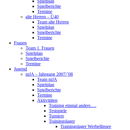
Spielplan
Spielberichte
Termine
alte Herren – Ü40
Team alte Herren
Spielplan
Spielberichte
Termine
Frauen
Team 1. Frauen
Spielplan
Spielberichte
Termine
Jugend
mJA – Jahrgang 2007/`08
Team mJA
Spielplan
Spielberichte
Termine
Aktivitäten
Training einmal anders….
Testspiele
Turniere
Trainingslager
Trainingslager Werbellinsee