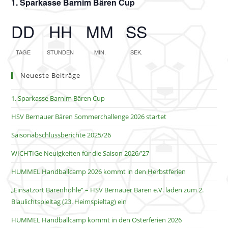
1. Sparkasse Barnim Bären Cup
o
b
e
DD
HH
MM
SS
n
TAGE
STUNDEN
MIN.
SEK.
Neueste Beiträge
1. Sparkasse Barnim Bären Cup
HSV Bernauer Bären Sommerchallenge 2026 startet
Saisonabschlussberichte 2025/26
WICHTIGe Neuigkeiten für die Saison 2026/’27
HUMMEL Handballcamp 2026 kommt in den Herbstferien
„Einsatzort Bärenhöhle“ – HSV Bernauer Bären e.V. laden zum 2.
Blaulichtspieltag (23. Heimspieltag) ein
HUMMEL Handballcamp kommt in den Osterferien 2026