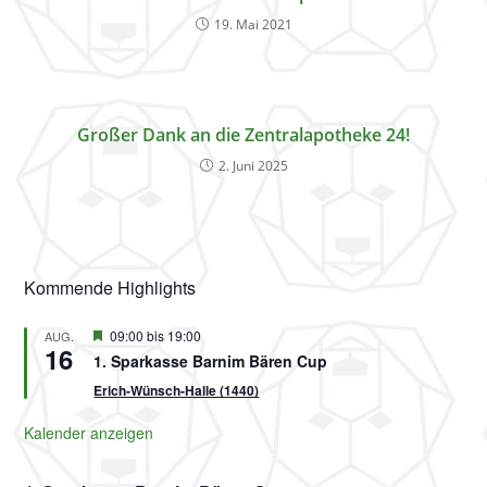
19. Mai 2021
Großer Dank an die Zentralapotheke 24!
2. Juni 2025
Kommende Highlights
H
09:00
bis
19:00
AUG.
16
e
1. Sparkasse Barnim Bären Cup
r
v
Erich-Wünsch-Halle (1440)
o
r
Kalender anzeigen
g
e
h