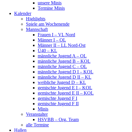
unsere Minis
Termine Minis
Kalender
Highlights
Spiele am Wochenende
Mannschaft
Frauen I – VL Nord
Männer I – OL
Männer II – LL Nord-Ost
Ü40 – KL
männliche Jugend A – OL
männliche Jugend B – KOL
männliche Jugend C – OL
männliche Jugend D I – KOL
männliche Jugend D II – KL
weibliche Jugend D – KL
gemischte Jugend E I – KOL
gemischte Jugend E II – KOL
gemischte Jugend F I
gemischte Jugend F II
Minis
Veranstalter
HSVBB – Org. Team
alle Termine
Hallen