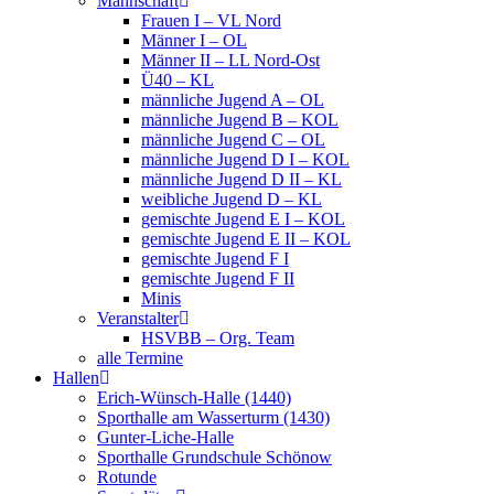
Mannschaft
Frauen I – VL Nord
Männer I – OL
Männer II – LL Nord-Ost
Ü40 – KL
männliche Jugend A – OL
männliche Jugend B – KOL
männliche Jugend C – OL
männliche Jugend D I – KOL
männliche Jugend D II – KL
weibliche Jugend D – KL
gemischte Jugend E I – KOL
gemischte Jugend E II – KOL
gemischte Jugend F I
gemischte Jugend F II
Minis
Veranstalter
HSVBB – Org. Team
alle Termine
Hallen
Erich-Wünsch-Halle (1440)
Sporthalle am Wasserturm (1430)
Gunter-Liche-Halle
Sporthalle Grundschule Schönow
Rotunde