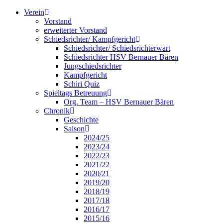
Verein
Vorstand
erweiterter Vorstand
Schiedsrichter/ Kampfgericht
Schiedsrichter/ Schiedsrichterwart
Schiedsrichter HSV Bernauer Bären
Jungschiedsrichter
Kampfgericht
Schiri Quiz
Spieltags Betreuung
Org. Team – HSV Bernauer Bären
Chronik
Geschichte
Saison
2024/25
2023/24
2022/23
2021/22
2020/21
2019/20
2018/19
2017/18
2016/17
2015/16