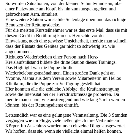
So wurden Situationen, von der kleinen Schnittwunde an, über
einer Platzwunde am Kopf, bis hin zum ausgekugelten und
gebrochenen Arm, simuliert.
Eine weitere Station war stabile Seitenlage üben und das richtige
Benutzen der Rettungsdecke.
Für die meisten Kursteilnehmer war es das erste Mal, dass sie mit
diesem Gerät in Berührung kamen. Herrschte vor der
Einweisung noch eine gewisse Unsicherheit, merkte man schnell,
dass der Einsatz des Gerätes gar nicht so schwierig ist, wie
angenommen.
Richtiges Wiederbeleben einer Person nach Herz-
Kreislaufstillstand bildete die dritte Station dieses Trainings.
Das Highlight war die Puppe für die
Wiederbelebungsmaßnahmen. Einen großen Dank geht an
Yvonne, Mama aus dem Verein sowie Mitarbeiterin im Helios
Klinikum, die die Puppe zur Verfügung gestellt hat.
Hier konnten alle die zeitliche Abfolge, die Kraftanstrengung
sowie die Intensität bei der Herzdruckmassage probieren. Da
merkte man schon, wie anstrengend und wie lang 5 min werden
können, bis der Rettungsdienst eintrifft.
Letztendlich war es eine gelungene Veranstaltung. Die 3 Stunden
vergingen wie im Fluge, viele ließen gleich ihre Verbände am
Körper. Im Anschluss wurden noch einzelne Dinge ausgewertet.
Wir hoffen, dass sie, wenn sie vielleicht einmal helfen können,