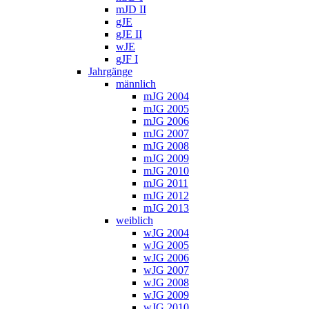
mJD II
gJE
gJE II
wJE
gJF I
Jahrgänge
männlich
mJG 2004
mJG 2005
mJG 2006
mJG 2007
mJG 2008
mJG 2009
mJG 2010
mJG 2011
mJG 2012
mJG 2013
weiblich
wJG 2004
wJG 2005
wJG 2006
wJG 2007
wJG 2008
wJG 2009
wJG 2010