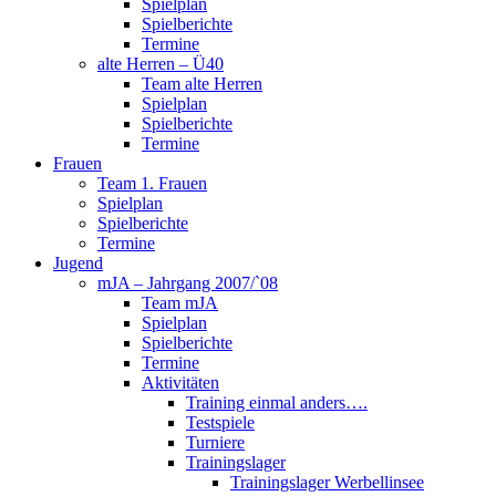
Spielplan
Spielberichte
Termine
alte Herren – Ü40
Team alte Herren
Spielplan
Spielberichte
Termine
Frauen
Team 1. Frauen
Spielplan
Spielberichte
Termine
Jugend
mJA – Jahrgang 2007/`08
Team mJA
Spielplan
Spielberichte
Termine
Aktivitäten
Training einmal anders….
Testspiele
Turniere
Trainingslager
Trainingslager Werbellinsee