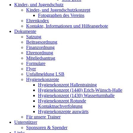
Kinder- und Jugendschutz
Kinder- und Jugendschutzkonzept
Fotographen des Vereins
Ehrenkodex
Kontakte, Informationen und Hilfeangebote
Dokumente
Satzung
Beitragsordnung
Finanzordnung
Ehrenordnung
Mitgliedsantrag
Formulare
Flyer
Unfallmeldung LSB
Hygienekonzepte
Hygienekonzept Hallentraining
Hygienekonzept (1440) Erich-Wünsch-Halle
Hygienekonzept (1430) Wasserturmhalle
Hygienekonzept Rotunde
Kontaktnachverfolgung
Hygienekonzepte auswärts
Für unsere Trainer
Unterstützer
Sponsoren & Spender
Links