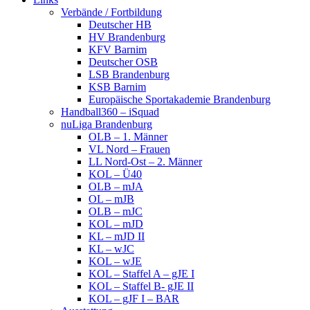
Verbände / Fortbildung
Deutscher HB
HV Brandenburg
KFV Barnim
Deutscher OSB
LSB Brandenburg
KSB Barnim
Europäische Sportakademie Brandenburg
Handball360 – iSquad
nuLiga Brandenburg
OLB – 1. Männer
VL Nord – Frauen
LL Nord-Ost – 2. Männer
KOL – Ü40
OLB – mJA
OL – mJB
OLB – mJC
KOL – mJD
KL – mJD II
KL – wJC
KOL – wJE
KOL – Staffel A – gJE I
KOL – Staffel B- gJE II
KOL – gJF I – BAR