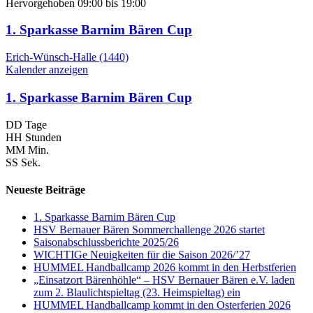
Hervorgehoben
09:00
bis
19:00
1. Sparkasse Barnim Bären Cup
Erich-Wünsch-Halle (1440)
Kalender anzeigen
1. Sparkasse Barnim Bären Cup
DD
Tage
HH
Stunden
MM
Min.
SS
Sek.
Neueste Beiträge
1. Sparkasse Barnim Bären Cup
HSV Bernauer Bären Sommerchallenge 2026 startet
Saisonabschlussberichte 2025/26
WICHTIGe Neuigkeiten für die Saison 2026/’27
HUMMEL Handballcamp 2026 kommt in den Herbstferien
„Einsatzort Bärenhöhle“ – HSV Bernauer Bären e.V. laden
zum 2. Blaulichtspieltag (23. Heimspieltag) ein
HUMMEL Handballcamp kommt in den Osterferien 2026