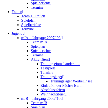
Spielberichte
Termine
Frauen
Team 1. Frauen
Spielplan
Spielberichte
Termine
Jugend
mJA – Jahrgang 2007/`08
Team mJA
Spielplan
Spielberichte
Termine
Aktivitäten
Training einmal anders….
Testspiele
Turniere
Trainingslager
Trainingslager Werbellinsee
Einlaufkinder Füchse Berlin
Abschlussfeiern
Weihnachtsfeier….
mJB – Jahrgang 2009/`10
Team mJB
Spielplan