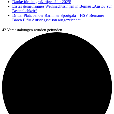
Danke für ein großartiges Jahr 2025!
Erstes gemeinsames Weihnachtssingen in Bernau „Anstoß zur
Besinnlichkeit“
Dritter Platz bei der Barnimer Sportgala – HSV Bernauer
Bären II für Aufstiegssaison ausgezeichnet
42 Veranstaltungen wurden gefunden.