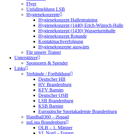
Flyer
Unfallmeldung LSB
Hygienekonzepte
Hygienekonzept Hallentraining
Hygienekonzept (1440) Erich-Wünsch-Halle
Hygienekonzept (1430) Wasserturmhalle
Hygienekonzept Rotunde
Kontaktnachverfolgung
Hygienekonzepte auswärts
Für unsere Trainer
Unterstützer
Sponsoren & Spender
Links
Verbände / Fortbildung
Deutscher HB
HV Brandenburg
KFV Barnim
Deutscher OSB
LSB Brandenburg
KSB Barnim
Europäische Sportakademie Brandenburg
Handball360 – iSquad
nuLiga Brandenburg
OLB – 1. Männer
VL Nord – Frauen