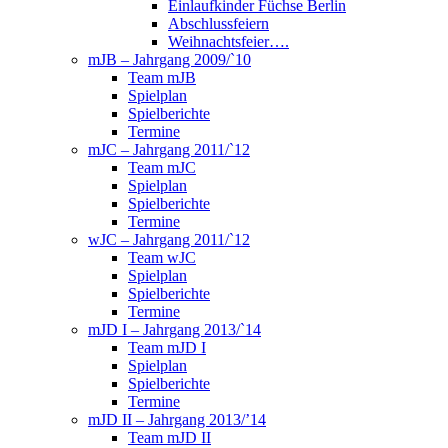
Einlaufkinder Füchse Berlin
Abschlussfeiern
Weihnachtsfeier….
mJB – Jahrgang 2009/`10
Team mJB
Spielplan
Spielberichte
Termine
mJC – Jahrgang 2011/`12
Team mJC
Spielplan
Spielberichte
Termine
wJC – Jahrgang 2011/`12
Team wJC
Spielplan
Spielberichte
Termine
mJD I – Jahrgang 2013/`14
Team mJD I
Spielplan
Spielberichte
Termine
mJD II – Jahrgang 2013/’14
Team mJD II