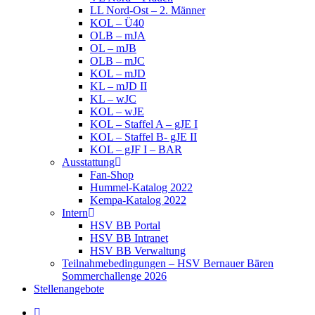
LL Nord-Ost – 2. Männer
KOL – Ü40
OLB – mJA
OL – mJB
OLB – mJC
KOL – mJD
KL – mJD II
KL – wJC
KOL – wJE
KOL – Staffel A – gJE I
KOL – Staffel B- gJE II
KOL – gJF I – BAR
Ausstattung
Fan-Shop
Hummel-Katalog 2022
Kempa-Katalog 2022
Intern
HSV BB Portal
HSV BB Intranet
HSV BB Verwaltung
Teilnahmebedingungen – HSV Bernauer Bären
Sommerchallenge 2026
Stellenangebote