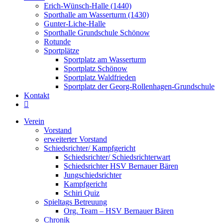
Erich-Wünsch-Halle (1440)
Sporthalle am Wasserturm (1430)
Gunter-Liche-Halle
Sporthalle Grundschule Schönow
Rotunde
Sportplätze
Sportplatz am Wasserturm
Sportplatz Schönow
Sportplatz Waldfrieden
Sportplatz der Georg-Rollenhagen-Grundschule
Kontakt
Verein
Vorstand
erweiterter Vorstand
Schiedsrichter/ Kampfgericht
Schiedsrichter/ Schiedsrichterwart
Schiedsrichter HSV Bernauer Bären
Jungschiedsrichter
Kampfgericht
Schiri Quiz
Spieltags Betreuung
Org. Team – HSV Bernauer Bären
Chronik