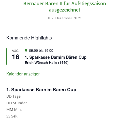
Bernauer Bären II für Aufstiegssaison
ausgezeichnet
2. Dezember 2025
Kommende Highlights
H
09:00
bis
19:00
AUG.
16
e
1. Sparkasse Barnim Bären Cup
r
Erich-Wünsch-Halle (1440)
v
o
r
Kalender anzeigen
g
e
h
1. Sparkasse Barnim Bären Cup
o
DD
Tage
b
e
HH
Stunden
n
MM
Min.
SS
Sek.