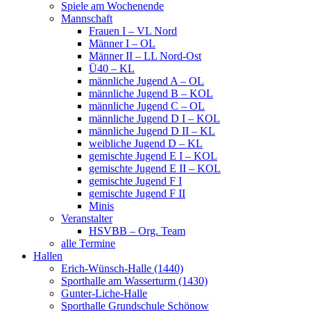
Spiele am Wochenende
Mannschaft
Frauen I – VL Nord
Männer I – OL
Männer II – LL Nord-Ost
Ü40 – KL
männliche Jugend A – OL
männliche Jugend B – KOL
männliche Jugend C – OL
männliche Jugend D I – KOL
männliche Jugend D II – KL
weibliche Jugend D – KL
gemischte Jugend E I – KOL
gemischte Jugend E II – KOL
gemischte Jugend F I
gemischte Jugend F II
Minis
Veranstalter
HSVBB – Org. Team
alle Termine
Hallen
Erich-Wünsch-Halle (1440)
Sporthalle am Wasserturm (1430)
Gunter-Liche-Halle
Sporthalle Grundschule Schönow