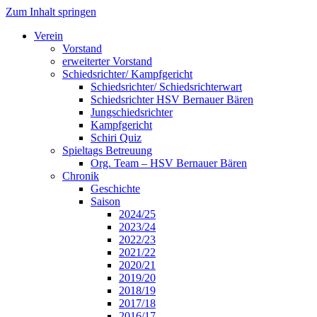
Zum Inhalt springen
Verein
Vorstand
erweiterter Vorstand
Schiedsrichter/ Kampfgericht
Schiedsrichter/ Schiedsrichterwart
Schiedsrichter HSV Bernauer Bären
Jungschiedsrichter
Kampfgericht
Schiri Quiz
Spieltags Betreuung
Org. Team – HSV Bernauer Bären
Chronik
Geschichte
Saison
2024/25
2023/24
2022/23
2021/22
2020/21
2019/20
2018/19
2017/18
2016/17