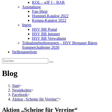
KOL – gJF I – BAR
Ausstattung
Fan-Shop
Hummel-Katalog 2022
Kempa-Katalog 2022
Intern
HSV BB Portal
HSV BB Intranet
HSV BB Verwaltung
Teilnahmebedingungen – HSV Bernauer Bären
Sommerchallenge 2026
Stellenangebote
Blog
Start
>
Neuigkeiten
>
Facebook
>
Aktion „Scheine für Vereine“
>
Aktion „Scheine für Vereine“