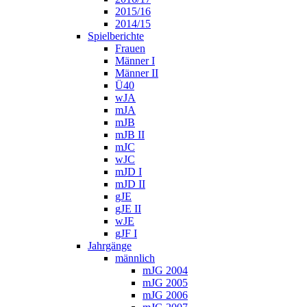
2015/16
2014/15
Spielberichte
Frauen
Männer I
Männer II
Ü40
wJA
mJA
mJB
mJB II
mJC
wJC
mJD I
mJD II
gJE
gJE II
wJE
gJF I
Jahrgänge
männlich
mJG 2004
mJG 2005
mJG 2006