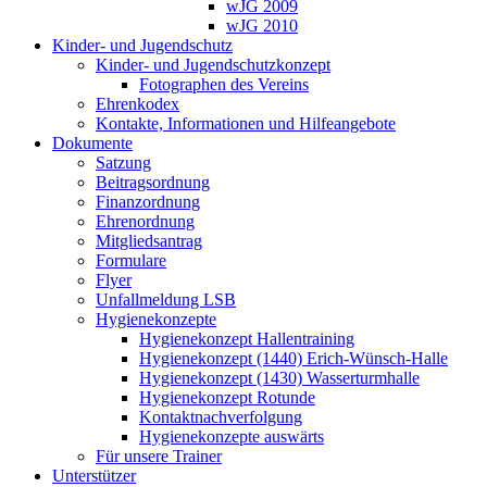
wJG 2009
wJG 2010
Kinder- und Jugendschutz
Kinder- und Jugendschutzkonzept
Fotographen des Vereins
Ehrenkodex
Kontakte, Informationen und Hilfeangebote
Dokumente
Satzung
Beitragsordnung
Finanzordnung
Ehrenordnung
Mitgliedsantrag
Formulare
Flyer
Unfallmeldung LSB
Hygienekonzepte
Hygienekonzept Hallentraining
Hygienekonzept (1440) Erich-Wünsch-Halle
Hygienekonzept (1430) Wasserturmhalle
Hygienekonzept Rotunde
Kontaktnachverfolgung
Hygienekonzepte auswärts
Für unsere Trainer
Unterstützer