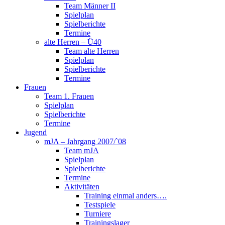
Team Männer II
Spielplan
Spielberichte
Termine
alte Herren – Ü40
Team alte Herren
Spielplan
Spielberichte
Termine
Frauen
Team 1. Frauen
Spielplan
Spielberichte
Termine
Jugend
mJA – Jahrgang 2007/`08
Team mJA
Spielplan
Spielberichte
Termine
Aktivitäten
Training einmal anders….
Testspiele
Turniere
Trainingslager