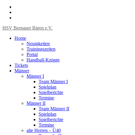
HSV Bernauer Bären e.V.
Home
Neuigkeiten
Trainingszeiten
Portal
Handball-Knigge
Tickets
Männer
Männer I
Team Männer I
Spielplan
Spielberichte
Termine
Männer II
Team Männer II
Spielplan
Spielberichte
Termine
alte Herren – Ü40