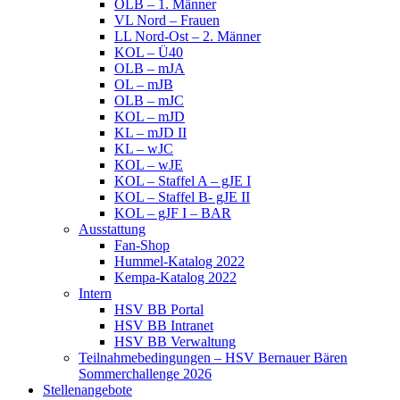
OLB – 1. Männer
VL Nord – Frauen
LL Nord-Ost – 2. Männer
KOL – Ü40
OLB – mJA
OL – mJB
OLB – mJC
KOL – mJD
KL – mJD II
KL – wJC
KOL – wJE
KOL – Staffel A – gJE I
KOL – Staffel B- gJE II
KOL – gJF I – BAR
Ausstattung
Fan-Shop
Hummel-Katalog 2022
Kempa-Katalog 2022
Intern
HSV BB Portal
HSV BB Intranet
HSV BB Verwaltung
Teilnahmebedingungen – HSV Bernauer Bären
Sommerchallenge 2026
Stellenangebote