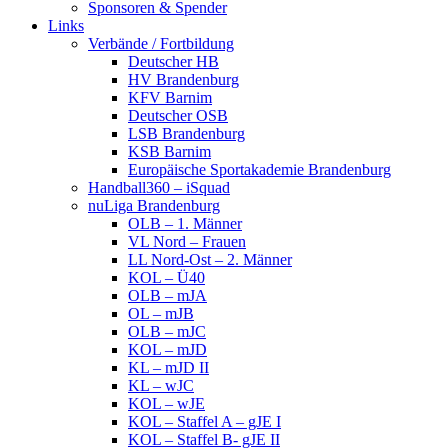
Sponsoren & Spender
Links
Verbände / Fortbildung
Deutscher HB
HV Brandenburg
KFV Barnim
Deutscher OSB
LSB Brandenburg
KSB Barnim
Europäische Sportakademie Brandenburg
Handball360 – iSquad
nuLiga Brandenburg
OLB – 1. Männer
VL Nord – Frauen
LL Nord-Ost – 2. Männer
KOL – Ü40
OLB – mJA
OL – mJB
OLB – mJC
KOL – mJD
KL – mJD II
KL – wJC
KOL – wJE
KOL – Staffel A – gJE I
KOL – Staffel B- gJE II