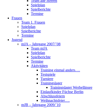
Team alte Herren
Spielplan
Spielberichte
Termine
Frauen
Team 1. Frauen
Spielplan
Spielberichte
Termine
Jugend
mJA – Jahrgang 2007/`08
Team mJA
Spielplan
Spielberichte
Termine
Aktivitäten
Training einmal anders….
Testspiele
Turniere
Trainingslager
Trainingslager Werbellinsee
Einlaufkinder Füchse Berlin
Abschlussfeiern
Weihnachtsfeier….
mJB – Jahrgang 2009/`10