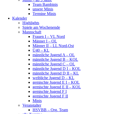
Team Bambinis
unsere Minis
Termine Minis
Kalender
Highlights
Spiele am Wochenende
Mannschaft
Frauen I – VL Nord
Männer I – OL
Männer II – LL Nord-Ost
Ü40 – KL
männliche Jugend A – OL
männliche Jugend B – KOL
männliche Jugend C – OL
männliche Jugend D I – KOL
männliche Jugend D II – KL
weibliche Jugend D – KL
gemischte Jugend E I – KOL
gemischte Jugend E II – KOL
gemischte Jugend F I
gemischte Jugend F II
Minis
Veranstalter
HSVBB – Org. Team