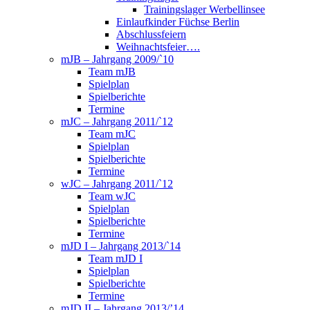
Trainingslager Werbellinsee
Einlaufkinder Füchse Berlin
Abschlussfeiern
Weihnachtsfeier….
mJB – Jahrgang 2009/`10
Team mJB
Spielplan
Spielberichte
Termine
mJC – Jahrgang 2011/`12
Team mJC
Spielplan
Spielberichte
Termine
wJC – Jahrgang 2011/`12
Team wJC
Spielplan
Spielberichte
Termine
mJD I – Jahrgang 2013/`14
Team mJD I
Spielplan
Spielberichte
Termine
mJD II – Jahrgang 2013/’14