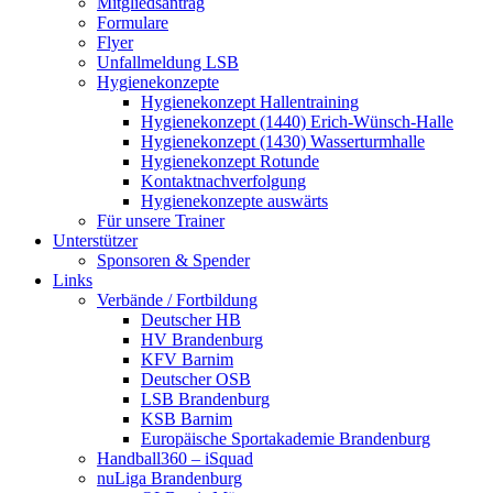
Mitgliedsantrag
Formulare
Flyer
Unfallmeldung LSB
Hygienekonzepte
Hygienekonzept Hallentraining
Hygienekonzept (1440) Erich-Wünsch-Halle
Hygienekonzept (1430) Wasserturmhalle
Hygienekonzept Rotunde
Kontaktnachverfolgung
Hygienekonzepte auswärts
Für unsere Trainer
Unterstützer
Sponsoren & Spender
Links
Verbände / Fortbildung
Deutscher HB
HV Brandenburg
KFV Barnim
Deutscher OSB
LSB Brandenburg
KSB Barnim
Europäische Sportakademie Brandenburg
Handball360 – iSquad
nuLiga Brandenburg