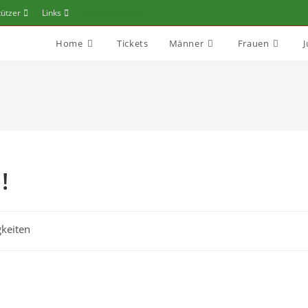
tützer
Links
Stellenangebote
Home
Tickets
Männer
Frauen
!
keiten