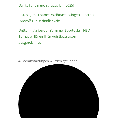
Danke für ein großartiges Jahr 2025!
Erstes gemeinsames Weihnachtssingen in Bernau
„Anstoß zur Besinnlichkeit“
Dritter Platz bei der Barnimer Sportgala – HSV
Bernauer Bären II für Aufstiegssaison
ausgezeichnet
42 Veranstaltungen wurden gefunden.