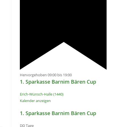
Hervorgehoben
09:00
bis
19:00
1. Sparkasse Barnim Bären Cup
Erich-Wünsch-Halle (1440)
Kalender anzeigen
1. Sparkasse Barnim Bären Cup
DD
Tage