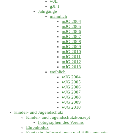
wJE
gJF I
Jahrgänge
männlich
mJG 2004
mJG 2005
mJG 2006
mJG 2007
mJG 2008
mJG 2009
mJG 2010
mJG 2011
mJG 2012
mJG 2013
weiblich
wJG 2004
wJG 2005
wJG 2006
wJG 2007
wJG 2008
wJG 2009
wJG 2010
Kinder- und Jugendschutz
Kinder- und Jugendschutzkonzept
Fotographen des Vereins
Ehrenkodex
Kontakte, Informationen und Hilfeangebote