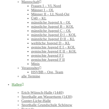
Mannschaft
Frauen I – VL Nord
Männer I – OL
Männer II – LL Nord-Ost
Ü40 – KL
männliche Jugend A – OL
männliche Jugend B – KOL
männliche Jugend C – OL
männliche Jugend D I – KOL
männliche Jugend D II – KL
weibliche Jugend D – KL
gemischte Jugend E I – KOL
gemischte Jugend E II – KOL
gemischte Jugend F I
gemischte Jugend F II
Minis
Veranstalter
HSVBB – Org. Team
alle Termine
Hallen
Erich-Wünsch-Halle (1440)
Sporthalle am Wasserturm (1430)
Gunter-Liche-Halle
Sporthalle Grundschule Schönow