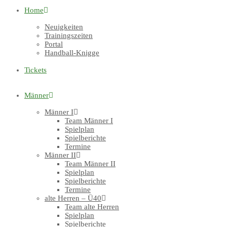
Home
Neuigkeiten
Trainingszeiten
Portal
Handball-Knigge
Tickets
Männer
Männer I
Team Männer I
Spielplan
Spielberichte
Termine
Männer II
Team Männer II
Spielplan
Spielberichte
Termine
alte Herren – Ü40
Team alte Herren
Spielplan
Spielberichte