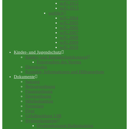
mJG 2012
mJG 2013
weiblich
wJG 2004
wJG 2005
wJG 2006
wJG 2007
wJG 2008
wJG 2009
wJG 2010
Kinder- und Jugendschutz
Kinder- und Jugendschutzkonzept
Fotographen des Vereins
Ehrenkodex
Kontakte, Informationen und Hilfeangebote
Dokumente
Satzung
Beitragsordnung
Finanzordnung
Ehrenordnung
Mitgliedsantrag
Formulare
Flyer
Unfallmeldung LSB
Hygienekonzepte
Hygienekonzept Hallentraining