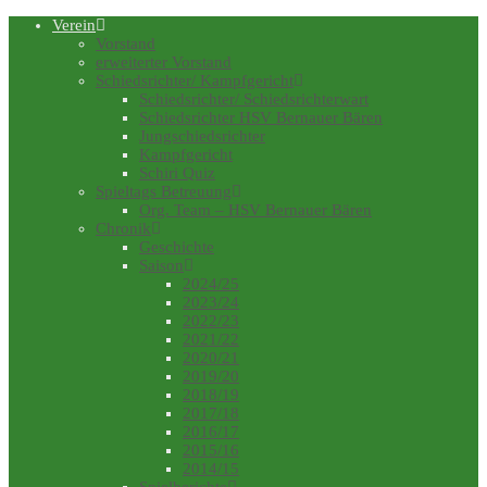
Verein
Vorstand
erweiterter Vorstand
Schiedsrichter/ Kampfgericht
Schiedsrichter/ Schiedsrichterwart
Schiedsrichter HSV Bernauer Bären
Jungschiedsrichter
Kampfgericht
Schiri Quiz
Spieltags Betreuung
Org. Team – HSV Bernauer Bären
Chronik
Geschichte
Saison
2024/25
2023/24
2022/23
2021/22
2020/21
2019/20
2018/19
2017/18
2016/17
2015/16
2014/15