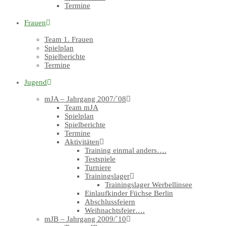
Termine
Frauen
Team 1. Frauen
Spielplan
Spielberichte
Termine
Jugend
mJA – Jahrgang 2007/`08
Team mJA
Spielplan
Spielberichte
Termine
Aktivitäten
Training einmal anders….
Testspiele
Turniere
Trainingslager
Trainingslager Werbellinsee
Einlaufkinder Füchse Berlin
Abschlussfeiern
Weihnachtsfeier….
mJB – Jahrgang 2009/`10