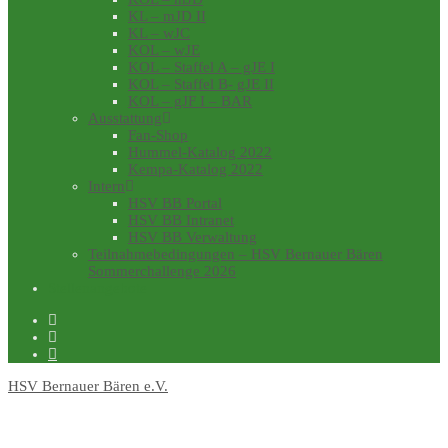
KL – mJD II
KL – wJC
KOL – wJE
KOL – Staffel A – gJE I
KOL – Staffel B- gJE II
KOL – gJF I – BAR
Ausstattung
Fan-Shop
Hummel-Katalog 2022
Kempa-Katalog 2022
Intern
HSV BB Portal
HSV BB Intranet
HSV BB Verwaltung
Teilnahmebedingungen – HSV Bernauer Bären
Sommerchallenge 2026
Stellenangebote
HSV Bernauer Bären e.V.