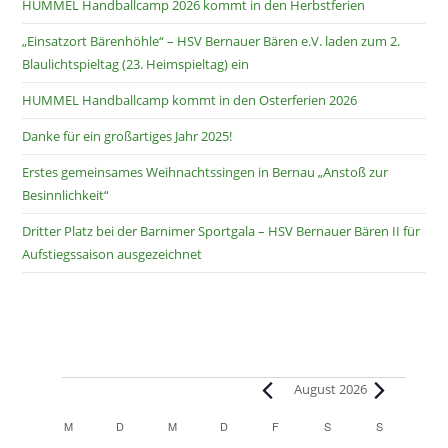
HUMMEL Handballcamp 2026 kommt in den Herbstferien
„Einsatzort Bärenhöhle“ – HSV Bernauer Bären e.V. laden zum 2.
Blaulichtspieltag (23. Heimspieltag) ein
HUMMEL Handballcamp kommt in den Osterferien 2026
Danke für ein großartiges Jahr 2025!
Erstes gemeinsames Weihnachtssingen in Bernau „Anstoß zur
Besinnlichkeit“
Dritter Platz bei der Barnimer Sportgala – HSV Bernauer Bären II für
Aufstiegssaison ausgezeichnet
August 2026
K
M
D
M
D
F
S
S