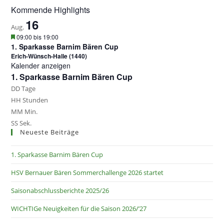
Kommende Highlights
16
Aug.
H
09:00
bis
19:00
e
1. Sparkasse Barnim Bären Cup
r
Erich-Wünsch-Halle (1440)
v
Kalender anzeigen
o
1. Sparkasse Barnim Bären Cup
r
g
DD
Tage
e
HH
Stunden
h
o
MM
Min.
b
SS
Sek.
e
Neueste Beiträge
n
1. Sparkasse Barnim Bären Cup
HSV Bernauer Bären Sommerchallenge 2026 startet
Saisonabschlussberichte 2025/26
WICHTIGe Neuigkeiten für die Saison 2026/’27