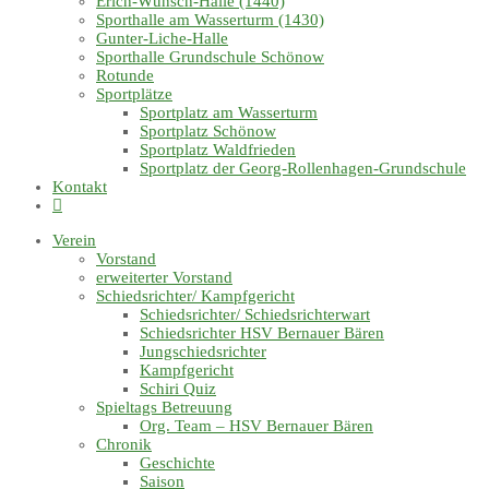
Erich-Wünsch-Halle (1440)
Sporthalle am Wasserturm (1430)
Gunter-Liche-Halle
Sporthalle Grundschule Schönow
Rotunde
Sportplätze
Sportplatz am Wasserturm
Sportplatz Schönow
Sportplatz Waldfrieden
Sportplatz der Georg-Rollenhagen-Grundschule
Kontakt
Website-
Suche
Verein
umschalten
Vorstand
erweiterter Vorstand
Schiedsrichter/ Kampfgericht
Schiedsrichter/ Schiedsrichterwart
Schiedsrichter HSV Bernauer Bären
Jungschiedsrichter
Kampfgericht
Schiri Quiz
Spieltags Betreuung
Org. Team – HSV Bernauer Bären
Chronik
Geschichte
Saison