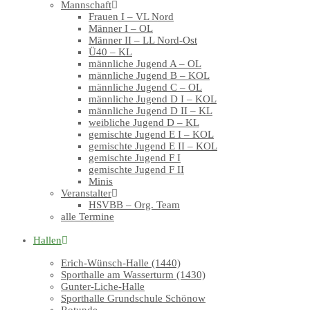
Mannschaft
Frauen I – VL Nord
Männer I – OL
Männer II – LL Nord-Ost
Ü40 – KL
männliche Jugend A – OL
männliche Jugend B – KOL
männliche Jugend C – OL
männliche Jugend D I – KOL
männliche Jugend D II – KL
weibliche Jugend D – KL
gemischte Jugend E I – KOL
gemischte Jugend E II – KOL
gemischte Jugend F I
gemischte Jugend F II
Minis
Veranstalter
HSVBB – Org. Team
alle Termine
Hallen
Erich-Wünsch-Halle (1440)
Sporthalle am Wasserturm (1430)
Gunter-Liche-Halle
Sporthalle Grundschule Schönow