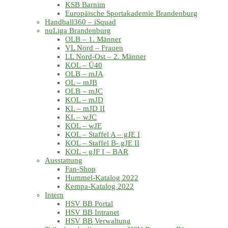
KSB Barnim
Europäische Sportakademie Brandenburg
Handball360 – iSquad
nuLiga Brandenburg
OLB – 1. Männer
VL Nord – Frauen
LL Nord-Ost – 2. Männer
KOL – Ü40
OLB – mJA
OL – mJB
OLB – mJC
KOL – mJD
KL – mJD II
KL – wJC
KOL – wJE
KOL – Staffel A – gJE I
KOL – Staffel B- gJE II
KOL – gJF I – BAR
Ausstattung
Fan-Shop
Hummel-Katalog 2022
Kempa-Katalog 2022
Intern
HSV BB Portal
HSV BB Intranet
HSV BB Verwaltung