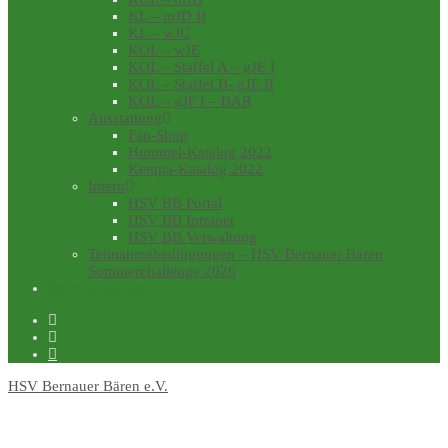
KL – mJD II
KL – wJC
KOL – wJE
KOL – Staffel A – gJE I
KOL – Staffel B- gJE II
KOL – gJF I – BAR
Ausstattung
Fan-Shop
Hummel-Katalog 2022
Kempa-Katalog 2022
Intern
HSV BB Portal
HSV BB Intranet
HSV BB Verwaltung
Teilnahmebedingungen – HSV Bernauer Bären
Sommerchallenge 2026
Stellenangebote
HSV Bernauer Bären e.V.