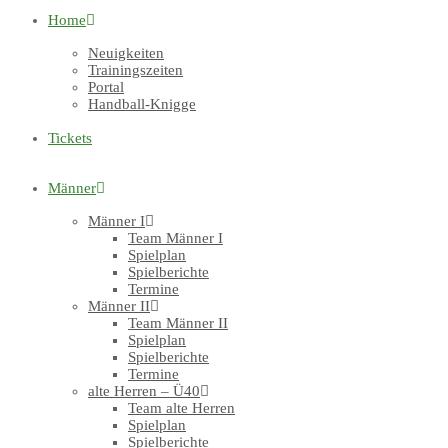
Home
Neuigkeiten
Trainingszeiten
Portal
Handball-Knigge
Tickets
Männer
Männer I
Team Männer I
Spielplan
Spielberichte
Termine
Männer II
Team Männer II
Spielplan
Spielberichte
Termine
alte Herren – Ü40
Team alte Herren
Spielplan
Spielberichte