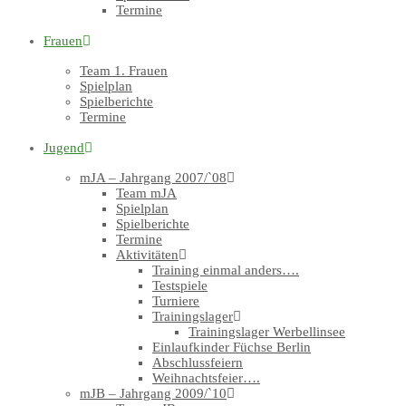
Termine
Frauen
Team 1. Frauen
Spielplan
Spielberichte
Termine
Jugend
mJA – Jahrgang 2007/`08
Team mJA
Spielplan
Spielberichte
Termine
Aktivitäten
Training einmal anders….
Testspiele
Turniere
Trainingslager
Trainingslager Werbellinsee
Einlaufkinder Füchse Berlin
Abschlussfeiern
Weihnachtsfeier….
mJB – Jahrgang 2009/`10