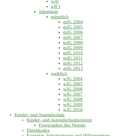
wJE
gJF I
Jahrgänge
männlich
mJG 2004
mJG 2005
mJG 2006
mJG 2007
mJG 2008
mJG 2009
mJG 2010
mJG 2011
mJG 2012
mJG 2013
weiblich
wJG 2004
wJG 2005
wJG 2006
wJG 2007
wJG 2008
wJG 2009
wJG 2010
Kinder- und Jugendschutz
Kinder- und Jugendschutzkonzept
Fotographen des Vereins
Ehrenkodex
Kontakte, Informationen und Hilfeangebote