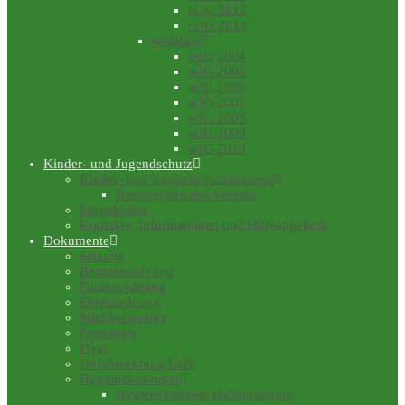
mJG 2012
mJG 2013
weiblich
wJG 2004
wJG 2005
wJG 2006
wJG 2007
wJG 2008
wJG 2009
wJG 2010
Kinder- und Jugendschutz
Kinder- und Jugendschutzkonzept
Fotographen des Vereins
Ehrenkodex
Kontakte, Informationen und Hilfeangebote
Dokumente
Satzung
Beitragsordnung
Finanzordnung
Ehrenordnung
Mitgliedsantrag
Formulare
Flyer
Unfallmeldung LSB
Hygienekonzepte
Hygienekonzept Hallentraining