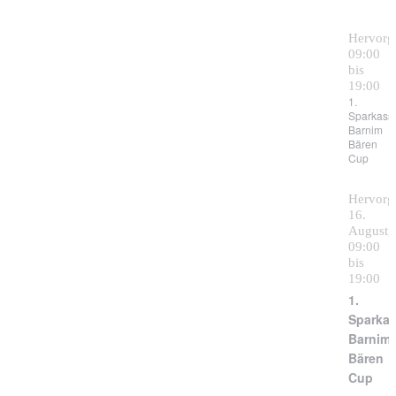
Hervorg
09:00
bis
19:00
1.
Sparkass
Barnim
Bären
Cup
Hervorg
16.
August,
09:00
bis
19:00
1.
Sparka
Barnim
Bären
Cup