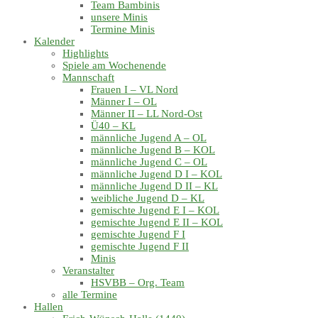
Team Bambinis
unsere Minis
Termine Minis
Kalender
Highlights
Spiele am Wochenende
Mannschaft
Frauen I – VL Nord
Männer I – OL
Männer II – LL Nord-Ost
Ü40 – KL
männliche Jugend A – OL
männliche Jugend B – KOL
männliche Jugend C – OL
männliche Jugend D I – KOL
männliche Jugend D II – KL
weibliche Jugend D – KL
gemischte Jugend E I – KOL
gemischte Jugend E II – KOL
gemischte Jugend F I
gemischte Jugend F II
Minis
Veranstalter
HSVBB – Org. Team
alle Termine
Hallen