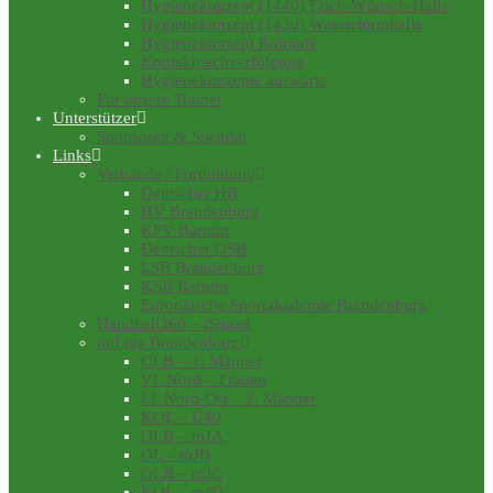
Hygienekonzept (1440) Erich-Wünsch-Halle
Hygienekonzept (1430) Wasserturmhalle
Hygienekonzept Rotunde
Kontaktnachverfolgung
Hygienekonzepte auswärts
Für unsere Trainer
Unterstützer
Sponsoren & Spender
Links
Verbände / Fortbildung
Deutscher HB
HV Brandenburg
KFV Barnim
Deutscher OSB
LSB Brandenburg
KSB Barnim
Europäische Sportakademie Brandenburg
Handball360 – iSquad
nuLiga Brandenburg
OLB – 1. Männer
VL Nord – Frauen
LL Nord-Ost – 2. Männer
KOL – Ü40
OLB – mJA
OL – mJB
OLB – mJC
KOL – mJD