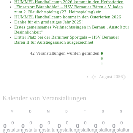
HUMMEL Handballcamp 2026 kommt in den Herbstferien
„Einsatzort Bärenhöhle“ – HSV Bernauer Bären e.V. laden
zum 2. Blaulichtspieltag (23. Heimspieltag) ein
HUMMEL Handballcamp kommt in den Osterferien 2026
Danke für ein großartiges Jahr 2025!
Erstes gemeinsames Weihnachtssingen in Bernau „Anstoß zur
Besinnlichkeit“
Dritter Platz bei der Barnimer Sportgala – HSV Bernauer
Bären II für Aufstiegssaison ausgezeichnet
42 Veranstaltungen wurden gefunden.
Veranstaltungen
August 2026
Kalender von Veranstaltungen
Dienstag
Donnerstag
Freitag
Samstag
Sonnta
M
D
M
D
F
S
S
Montag
Mittwoch
0
0
0
0
0
0
0
0
0
0
0
0
0
0
eranstaltungen
Veranstaltungen
Veranstaltungen
Veranstaltungen
Veranstaltungen
Veranstaltungen
Veranstaltun