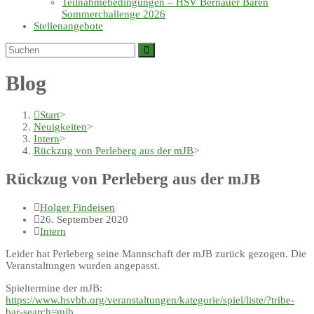
Teilnahmebedingungen – HSV Bernauer Bären
Sommerchallenge 2026
Stellenangebote
Blog
Start
>
Neuigkeiten
>
Intern
>
Rückzug von Perleberg aus der mJB
>
Rückzug von Perleberg aus der mJB
Beitrags-
Holger Findeisen
Autor:
Beitrag
26. September 2020
veröffentlicht:
Beitrags-
Intern
Kategorie:
Leider hat Perleberg seine Mannschaft der mJB zurück gezogen. Die
Veranstaltungen wurden angepasst.
Spieltermine der mJB:
https://www.hsvbb.org/veranstaltungen/kategorie/spiel/liste/?tribe-
bar-search=mjb