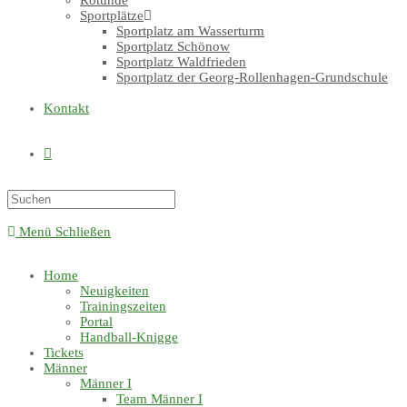
Rotunde
Sportplätze
Sportplatz am Wasserturm
Sportplatz Schönow
Sportplatz Waldfrieden
Sportplatz der Georg-Rollenhagen-Grundschule
Kontakt
Website-
Suche
Menü
Schließen
umschalten
Home
Neuigkeiten
Trainingszeiten
Portal
Handball-Knigge
Tickets
Männer
Männer I
Team Männer I