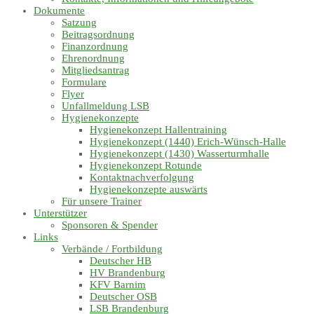
Dokumente
Satzung
Beitragsordnung
Finanzordnung
Ehrenordnung
Mitgliedsantrag
Formulare
Flyer
Unfallmeldung LSB
Hygienekonzepte
Hygienekonzept Hallentraining
Hygienekonzept (1440) Erich-Wünsch-Halle
Hygienekonzept (1430) Wasserturmhalle
Hygienekonzept Rotunde
Kontaktnachverfolgung
Hygienekonzepte auswärts
Für unsere Trainer
Unterstützer
Sponsoren & Spender
Links
Verbände / Fortbildung
Deutscher HB
HV Brandenburg
KFV Barnim
Deutscher OSB
LSB Brandenburg