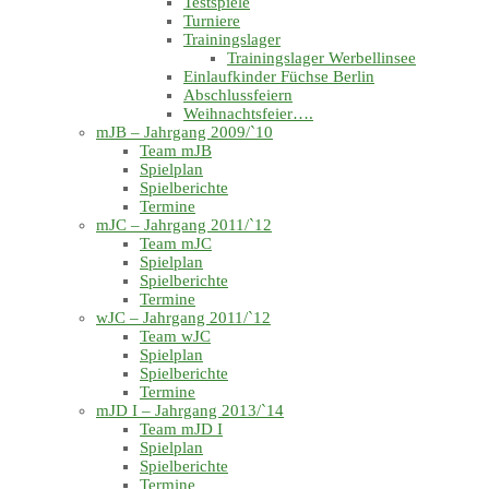
Testspiele
Turniere
Trainingslager
Trainingslager Werbellinsee
Einlaufkinder Füchse Berlin
Abschlussfeiern
Weihnachtsfeier….
mJB – Jahrgang 2009/`10
Team mJB
Spielplan
Spielberichte
Termine
mJC – Jahrgang 2011/`12
Team mJC
Spielplan
Spielberichte
Termine
wJC – Jahrgang 2011/`12
Team wJC
Spielplan
Spielberichte
Termine
mJD I – Jahrgang 2013/`14
Team mJD I
Spielplan
Spielberichte
Termine