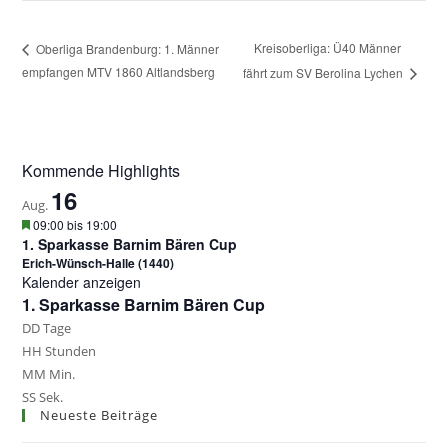
Kreisoberliga: Ü40 Männer
Oberliga Brandenburg: 1. Männer
empfangen MTV 1860 Altlandsberg
fährt zum SV Berolina Lychen
Kommende Highlights
16
Aug.
H
09:00
bis
19:00
e
1. Sparkasse Barnim Bären Cup
r
Erich-Wünsch-Halle (1440)
v
Kalender anzeigen
o
1. Sparkasse Barnim Bären Cup
r
g
DD
Tage
e
HH
Stunden
h
o
MM
Min.
b
SS
Sek.
e
Neueste Beiträge
n