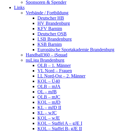
Sponsoren & Spender
Links
Verbände / Fortbildung
Deutscher HB
HV Brandenburg
KFV Barnim
Deutscher OSB
LSB Brandenburg
KSB Barnim
Europäische Sportakademie Brandenburg
Handball360 – iSquad
nuLiga Brandenburg
OLB – 1. Männer
VL Nord – Frauen
LL Nord-Ost – 2. Männer
KOL – Ü40
OLB – mJA
OL – mJB
OLB – mJC
KOL – mJD
KL – mJD II
KL – wJC
KOL – wJE
KOL – Staffel A – gJE I
KOL – Staffel B- gJE II