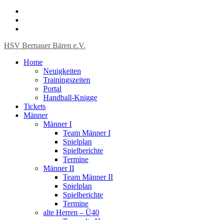
HSV Bernauer Bären e.V.
Home
Neuigkeiten
Trainingszeiten
Portal
Handball-Knigge
Tickets
Männer
Männer I
Team Männer I
Spielplan
Spielberichte
Termine
Männer II
Team Männer II
Spielplan
Spielberichte
Termine
alte Herren – Ü40