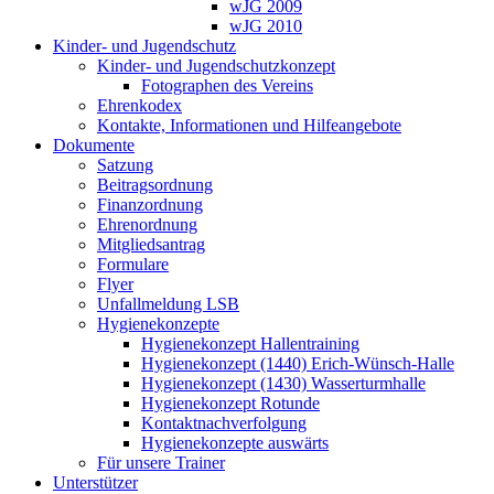
wJG 2009
wJG 2010
Kinder- und Jugendschutz
Kinder- und Jugendschutzkonzept
Fotographen des Vereins
Ehrenkodex
Kontakte, Informationen und Hilfeangebote
Dokumente
Satzung
Beitragsordnung
Finanzordnung
Ehrenordnung
Mitgliedsantrag
Formulare
Flyer
Unfallmeldung LSB
Hygienekonzepte
Hygienekonzept Hallentraining
Hygienekonzept (1440) Erich-Wünsch-Halle
Hygienekonzept (1430) Wasserturmhalle
Hygienekonzept Rotunde
Kontaktnachverfolgung
Hygienekonzepte auswärts
Für unsere Trainer
Unterstützer