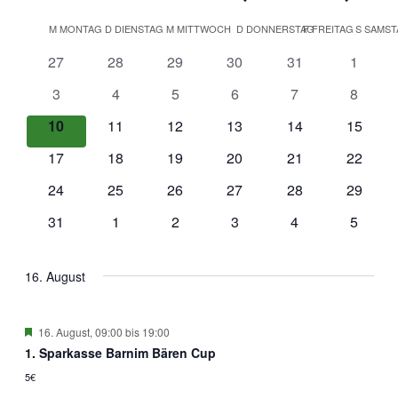
Kalender
M
MONTAG
D
DIENSTAG
M
MITTWOCH
D
DONNERSTAG
F
FREITAG
S
SAMST
von
0
0
0
0
0
0
27
28
29
30
31
1
Veranstaltungen
Veranstaltungen
Veranstaltungen
Veranstaltungen
Veranstaltungen
Veranstaltungen
Veranst
0
0
0
0
0
0
3
4
5
6
7
8
Veranstaltungen
Veranstaltungen
Veranstaltungen
Veranstaltungen
Veranstaltungen
Veranst
0
0
0
0
0
0
10
11
12
13
14
15
Veranstaltungen
Veranstaltungen
Veranstaltungen
Veranstaltungen
Veranstaltungen
Veranst
0
0
0
0
0
0
17
18
19
20
21
22
Veranstaltungen
Veranstaltungen
Veranstaltungen
Veranstaltungen
Veranstaltungen
Veranst
0
0
0
0
0
0
24
25
26
27
28
29
Veranstaltungen
Veranstaltungen
Veranstaltungen
Veranstaltungen
Veranstaltungen
Veranst
0
0
0
0
0
0
31
1
2
3
4
5
Veranstaltungen
Veranstaltungen
Veranstaltungen
Veranstaltungen
Veranstaltungen
Veranst
16. August
Hervorgehoben
16. August, 09:00
bis
19:00
1. Sparkasse Barnim Bären Cup
5€