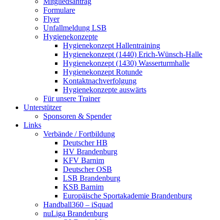
Mitgliedsantrag
Formulare
Flyer
Unfallmeldung LSB
Hygienekonzepte
Hygienekonzept Hallentraining
Hygienekonzept (1440) Erich-Wünsch-Halle
Hygienekonzept (1430) Wasserturmhalle
Hygienekonzept Rotunde
Kontaktnachverfolgung
Hygienekonzepte auswärts
Für unsere Trainer
Unterstützer
Sponsoren & Spender
Links
Verbände / Fortbildung
Deutscher HB
HV Brandenburg
KFV Barnim
Deutscher OSB
LSB Brandenburg
KSB Barnim
Europäische Sportakademie Brandenburg
Handball360 – iSquad
nuLiga Brandenburg