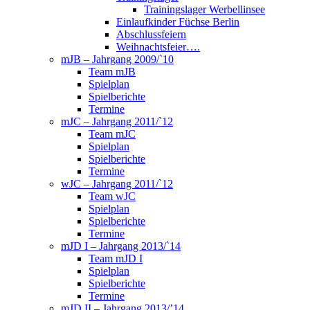
Trainingslager Werbellinsee
Einlaufkinder Füchse Berlin
Abschlussfeiern
Weihnachtsfeier….
mJB – Jahrgang 2009/`10
Team mJB
Spielplan
Spielberichte
Termine
mJC – Jahrgang 2011/`12
Team mJC
Spielplan
Spielberichte
Termine
wJC – Jahrgang 2011/`12
Team wJC
Spielplan
Spielberichte
Termine
mJD I – Jahrgang 2013/`14
Team mJD I
Spielplan
Spielberichte
Termine
mJD II – Jahrgang 2013/’14