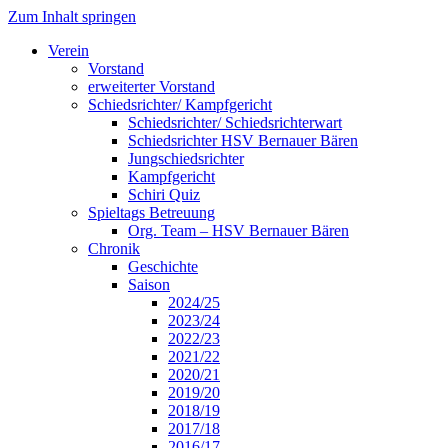
Zum Inhalt springen
Verein
Vorstand
erweiterter Vorstand
Schiedsrichter/ Kampfgericht
Schiedsrichter/ Schiedsrichterwart
Schiedsrichter HSV Bernauer Bären
Jungschiedsrichter
Kampfgericht
Schiri Quiz
Spieltags Betreuung
Org. Team – HSV Bernauer Bären
Chronik
Geschichte
Saison
2024/25
2023/24
2022/23
2021/22
2020/21
2019/20
2018/19
2017/18
2016/17