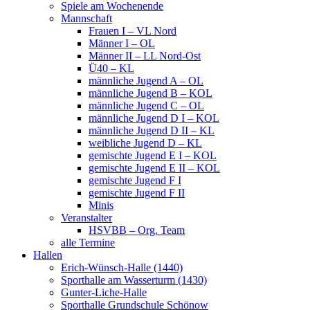
Spiele am Wochenende
Mannschaft
Frauen I – VL Nord
Männer I – OL
Männer II – LL Nord-Ost
Ü40 – KL
männliche Jugend A – OL
männliche Jugend B – KOL
männliche Jugend C – OL
männliche Jugend D I – KOL
männliche Jugend D II – KL
weibliche Jugend D – KL
gemischte Jugend E I – KOL
gemischte Jugend E II – KOL
gemischte Jugend F I
gemischte Jugend F II
Minis
Veranstalter
HSVBB – Org. Team
alle Termine
Hallen
Erich-Wünsch-Halle (1440)
Sporthalle am Wasserturm (1430)
Gunter-Liche-Halle
Sporthalle Grundschule Schönow