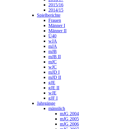
2015/16
2014/15
Spielberichte
Frauen
Männer I
Männer II
Ü40
wJA
mJA
mJB
mJB II
mJC
wJC
mJD I
mJD II
gJE
gJE II
wJE
gJF I
Jahrgänge
männlich
mJG 2004
mJG 2005
mJG 2006