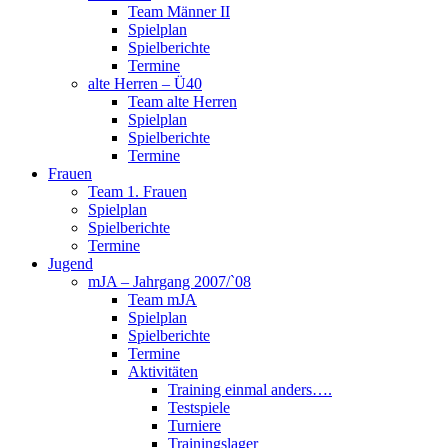
Team Männer II
Spielplan
Spielberichte
Termine
alte Herren – Ü40
Team alte Herren
Spielplan
Spielberichte
Termine
Frauen
Team 1. Frauen
Spielplan
Spielberichte
Termine
Jugend
mJA – Jahrgang 2007/`08
Team mJA
Spielplan
Spielberichte
Termine
Aktivitäten
Training einmal anders….
Testspiele
Turniere
Trainingslager