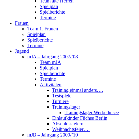
Team alte Herren
Spielplan
Spielberichte
Termine
Frauen
Team 1. Frauen
Spielplan
Spielberichte
Termine
Jugend
mJA – Jahrgang 2007/`08
Team mJA
Spielplan
Spielberichte
Termine
Aktivitäten
Training einmal anders….
Testspiele
Turniere
Trainingslager
Trainingslager Werbellinsee
Einlaufkinder Füchse Berlin
Abschlussfeiern
Weihnachtsfeier….
mJB – Jahrgang 2009/`10