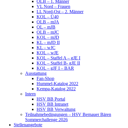
OLB – 1. Männer
VL Nord – Frauen
LL Nord-Ost – 2. Männer
KOL – Ü40
OLB – mJA
OL – mJB
OLB – mJC
KOL – mJD
KL – mJD II
KL – wJC
KOL – wJE
KOL – Staffel A – gJE I
KOL – Staffel B- gJE II
KOL – gJF I – BAR
Ausstattung
Fan-Shop
Hummel-Katalog 2022
Kempa-Katalog 2022
Intern
HSV BB Portal
HSV BB Intranet
HSV BB Verwaltung
Teilnahmebedingungen – HSV Bernauer Bären
Sommerchallenge 2026
Stellenangebote