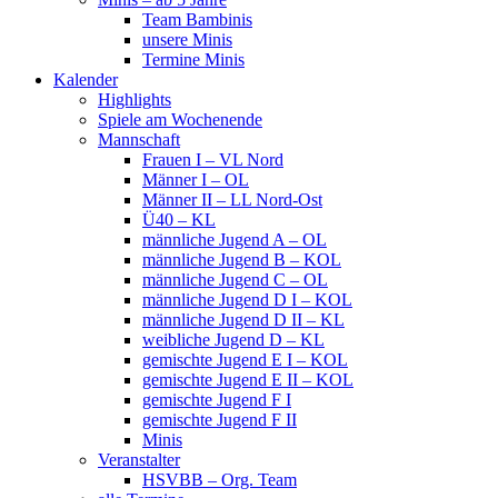
Team Bambinis
unsere Minis
Termine Minis
Kalender
Highlights
Spiele am Wochenende
Mannschaft
Frauen I – VL Nord
Männer I – OL
Männer II – LL Nord-Ost
Ü40 – KL
männliche Jugend A – OL
männliche Jugend B – KOL
männliche Jugend C – OL
männliche Jugend D I – KOL
männliche Jugend D II – KL
weibliche Jugend D – KL
gemischte Jugend E I – KOL
gemischte Jugend E II – KOL
gemischte Jugend F I
gemischte Jugend F II
Minis
Veranstalter
HSVBB – Org. Team