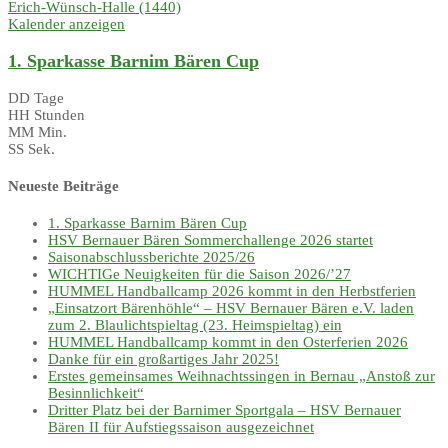
Erich-Wünsch-Halle (1440)
Kalender anzeigen
1. Sparkasse Barnim Bären Cup
DD
Tage
HH
Stunden
MM
Min.
SS
Sek.
Neueste Beiträge
1. Sparkasse Barnim Bären Cup
HSV Bernauer Bären Sommerchallenge 2026 startet
Saisonabschlussberichte 2025/26
WICHTIGe Neuigkeiten für die Saison 2026/’27
HUMMEL Handballcamp 2026 kommt in den Herbstferien
„Einsatzort Bärenhöhle“ – HSV Bernauer Bären e.V. laden
zum 2. Blaulichtspieltag (23. Heimspieltag) ein
HUMMEL Handballcamp kommt in den Osterferien 2026
Danke für ein großartiges Jahr 2025!
Erstes gemeinsames Weihnachtssingen in Bernau „Anstoß zur
Besinnlichkeit“
Dritter Platz bei der Barnimer Sportgala – HSV Bernauer
Bären II für Aufstiegssaison ausgezeichnet