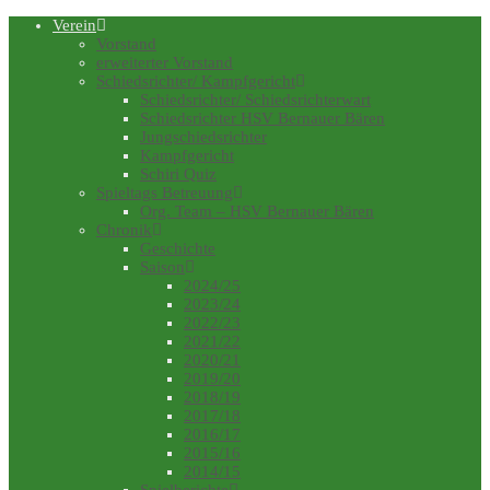
Verein
Vorstand
erweiterter Vorstand
Schiedsrichter/ Kampfgericht
Schiedsrichter/ Schiedsrichterwart
Schiedsrichter HSV Bernauer Bären
Jungschiedsrichter
Kampfgericht
Schiri Quiz
Spieltags Betreuung
Org. Team – HSV Bernauer Bären
Chronik
Geschichte
Saison
2024/25
2023/24
2022/23
2021/22
2020/21
2019/20
2018/19
2017/18
2016/17
2015/16
2014/15