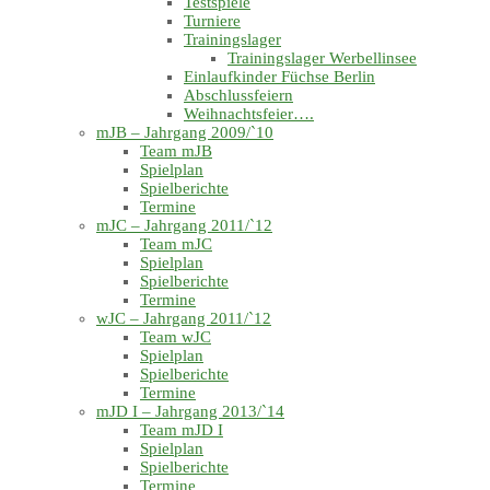
Testspiele
Turniere
Trainingslager
Trainingslager Werbellinsee
Einlaufkinder Füchse Berlin
Abschlussfeiern
Weihnachtsfeier….
mJB – Jahrgang 2009/`10
Team mJB
Spielplan
Spielberichte
Termine
mJC – Jahrgang 2011/`12
Team mJC
Spielplan
Spielberichte
Termine
wJC – Jahrgang 2011/`12
Team wJC
Spielplan
Spielberichte
Termine
mJD I – Jahrgang 2013/`14
Team mJD I
Spielplan
Spielberichte
Termine