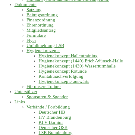
Dokumente
Satzung
Beitragsordnung
Finanzordnung
Ehrenordnung
Mitgliedsantrag
Formulare
Flyer
Unfallmeldung LSB
Hygienekonzepte
Hygienekonzept Hallentraining
Hygienekonzept (1440) Erich-Wünsch-Halle
Hygienekonzept (1430) Wasserturmhalle
Hygienekonzept Rotunde
Kontaktnachverfolgung
Hygienekonzepte auswärts
Für unsere Trainer
Unterstützer
Sponsoren & Spender
Links
Verbände / Fortbildung
Deutscher HB
HV Brandenburg
KFV Barnim
Deutscher OSB
LSB Brandenburg