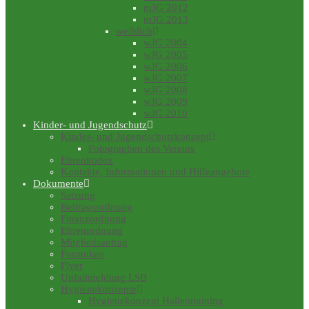
mJG 2012
mJG 2013
weiblich
wJG 2004
wJG 2005
wJG 2006
wJG 2007
wJG 2008
wJG 2009
wJG 2010
Kinder- und Jugendschutz
Kinder- und Jugendschutzkonzept
Fotographen des Vereins
Ehrenkodex
Kontakte, Informationen und Hilfeangebote
Dokumente
Satzung
Beitragsordnung
Finanzordnung
Ehrenordnung
Mitgliedsantrag
Formulare
Flyer
Unfallmeldung LSB
Hygienekonzepte
Hygienekonzept Hallentraining