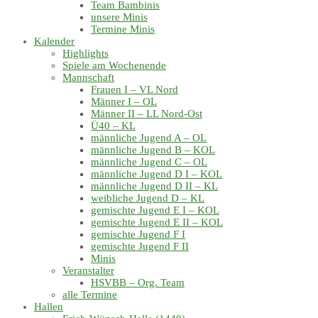
Team Bambinis
unsere Minis
Termine Minis
Kalender
Highlights
Spiele am Wochenende
Mannschaft
Frauen I – VL Nord
Männer I – OL
Männer II – LL Nord-Ost
Ü40 – KL
männliche Jugend A – OL
männliche Jugend B – KOL
männliche Jugend C – OL
männliche Jugend D I – KOL
männliche Jugend D II – KL
weibliche Jugend D – KL
gemischte Jugend E I – KOL
gemischte Jugend E II – KOL
gemischte Jugend F I
gemischte Jugend F II
Minis
Veranstalter
HSVBB – Org. Team
alle Termine
Hallen