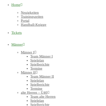
Home
Neuigkeiten
Trainingszeiten
Portal
Handball-Knigge
Tickets
Männer
Männer I
Team Männer I
Spielplan
Spielberichte
Termine
Männer II
Team Männer II
Spielplan
Spielberichte
Termine
alte Herren – Ü40
Team alte Herren
Spielplan
Spielberichte