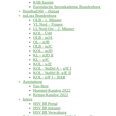
KSB Barnim
Europäische Sportakademie Brandenburg
Handball360 – iSquad
nuLiga Brandenburg
OLB – 1. Männer
VL Nord – Frauen
LL Nord-Ost – 2. Männer
KOL – Ü40
OLB – mJA
OL – mJB
OLB – mJC
KOL – mJD
KL – mJD II
KL – wJC
KOL – wJE
KOL – Staffel A – gJE I
KOL – Staffel B- gJE II
KOL – gJF I – BAR
Ausstattung
Fan-Shop
Hummel-Katalog 2022
Kempa-Katalog 2022
Intern
HSV BB Portal
HSV BB Intranet
HSV BB Verwaltung