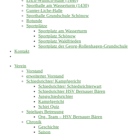
Erich-Wünsch-Halle (1440)
Sporthalle am Wasserturm (1430)
Gunter-Liche-Halle
Sporthalle Grundschule Schönow
Rotunde
Sportplätze
Sportplatz am Wasserturm
Sportplatz Schönow
Sportplatz Waldfrieden
Sportplatz der Georg-Rollenhagen-Grundschule
Kontakt
Verein
Vorstand
erweiterter Vorstand
Schiedsrichter/ Kampfgericht
Schiedsrichter/ Schiedsrichterwart
Schiedsrichter HSV Bernauer Bären
Jungschiedsrichter
Kampfgericht
Schiri Quiz
Spieltags Betreuung
Org. Team – HSV Bernauer Bären
Chronik
Geschichte
Saison