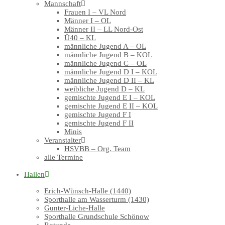
Mannschaft
Frauen I – VL Nord
Männer I – OL
Männer II – LL Nord-Ost
Ü40 – KL
männliche Jugend A – OL
männliche Jugend B – KOL
männliche Jugend C – OL
männliche Jugend D I – KOL
männliche Jugend D II – KL
weibliche Jugend D – KL
gemischte Jugend E I – KOL
gemischte Jugend E II – KOL
gemischte Jugend F I
gemischte Jugend F II
Minis
Veranstalter
HSVBB – Org. Team
alle Termine
Hallen
Erich-Wünsch-Halle (1440)
Sporthalle am Wasserturm (1430)
Gunter-Liche-Halle
Sporthalle Grundschule Schönow