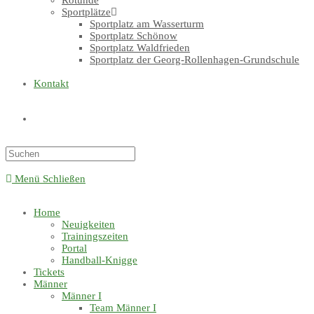
Rotunde
Sportplätze
Sportplatz am Wasserturm
Sportplatz Schönow
Sportplatz Waldfrieden
Sportplatz der Georg-Rollenhagen-Grundschule
Kontakt
Menü
Schließen
Home
Neuigkeiten
Trainingszeiten
Portal
Handball-Knigge
Tickets
Männer
Männer I
Team Männer I