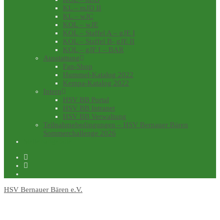
KL – mJD II
KL – wJC
KOL – wJE
KOL – Staffel A – gJE I
KOL – Staffel B- gJE II
KOL – gJF I – BAR
Ausstattung
Fan-Shop
Hummel-Katalog 2022
Kempa-Katalog 2022
Intern
HSV BB Portal
HSV BB Intranet
HSV BB Verwaltung
Teilnahmebedingungen – HSV Bernauer Bären
Sommerchallenge 2026
Stellenangebote
HSV Bernauer Bären e.V.