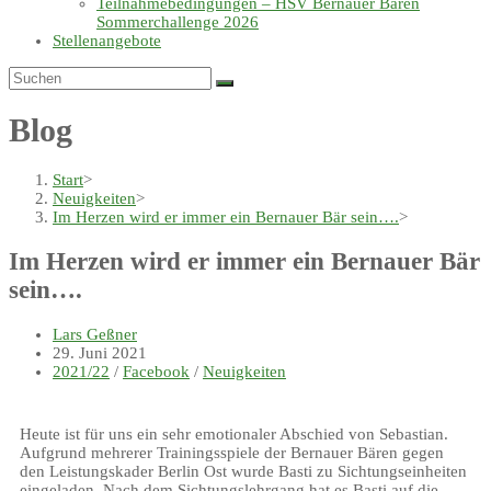
Teilnahmebedingungen – HSV Bernauer Bären
Sommerchallenge 2026
Stellenangebote
Blog
Start
>
Neuigkeiten
>
Im Herzen wird er immer ein Bernauer Bär sein….
>
Im Herzen wird er immer ein Bernauer Bär
sein….
Lars Geßner
29. Juni 2021
2021/22
/
Facebook
/
Neuigkeiten
Heute ist für uns ein sehr emotionaler Abschied von Sebastian.
Aufgrund mehrerer Trainingsspiele der Bernauer Bären gegen
den Leistungskader Berlin Ost wurde Basti zu Sichtungseinheiten
eingeladen. Nach dem Sichtungslehrgang hat es Basti auf die