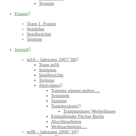
Termine
Frauen
Team 1. Frauen
Spielplan
Spielberichte
Termine
Jugend
mJA – Jahrgang 2007/`08
Team mJA
Spielplan
Spielberichte
Termine
Aktivitäten
Training einmal anders….
Testspiele
Turniere
Trainingslager
Trainingslager Werbellinsee
Einlaufkinder Füchse Berlin
Abschlussfeiern
Weihnachtsfeier….
mJB – Jahrgang 2009/`10