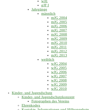
wJE
gJF I
Jahrgänge
männlich
mJG 2004
mJG 2005
mJG 2006
mJG 2007
mJG 2008
mJG 2009
mJG 2010
mJG 2011
mJG 2012
mJG 2013
weiblich
wJG 2004
wJG 2005
wJG 2006
wJG 2007
wJG 2008
wJG 2009
wJG 2010
Kinder- und Jugendschutz
Kinder- und Jugendschutzkonzept
Fotographen des Vereins
Ehrenkodex
Kontakte, Informationen und Hilfeangebote