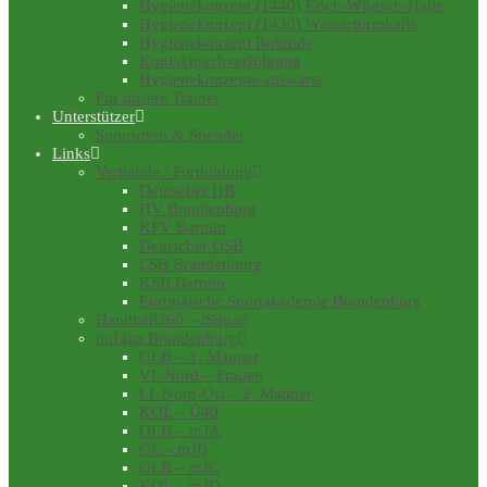
Hygienekonzept (1440) Erich-Wünsch-Halle
Hygienekonzept (1430) Wasserturmhalle
Hygienekonzept Rotunde
Kontaktnachverfolgung
Hygienekonzepte auswärts
Für unsere Trainer
Unterstützer
Sponsoren & Spender
Links
Verbände / Fortbildung
Deutscher HB
HV Brandenburg
KFV Barnim
Deutscher OSB
LSB Brandenburg
KSB Barnim
Europäische Sportakademie Brandenburg
Handball360 – iSquad
nuLiga Brandenburg
OLB – 1. Männer
VL Nord – Frauen
LL Nord-Ost – 2. Männer
KOL – Ü40
OLB – mJA
OL – mJB
OLB – mJC
KOL – mJD