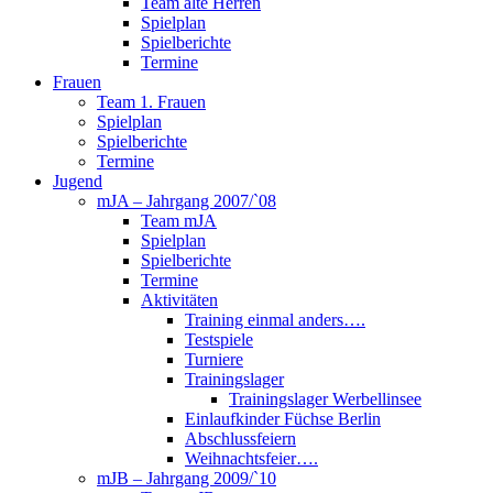
Team alte Herren
Spielplan
Spielberichte
Termine
Frauen
Team 1. Frauen
Spielplan
Spielberichte
Termine
Jugend
mJA – Jahrgang 2007/`08
Team mJA
Spielplan
Spielberichte
Termine
Aktivitäten
Training einmal anders….
Testspiele
Turniere
Trainingslager
Trainingslager Werbellinsee
Einlaufkinder Füchse Berlin
Abschlussfeiern
Weihnachtsfeier….
mJB – Jahrgang 2009/`10