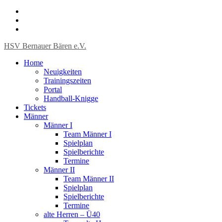
HSV Bernauer Bären e.V.
Home
Neuigkeiten
Trainingszeiten
Portal
Handball-Knigge
Tickets
Männer
Männer I
Team Männer I
Spielplan
Spielberichte
Termine
Männer II
Team Männer II
Spielplan
Spielberichte
Termine
alte Herren – Ü40