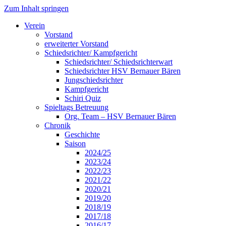
Zum Inhalt springen
Verein
Vorstand
erweiterter Vorstand
Schiedsrichter/ Kampfgericht
Schiedsrichter/ Schiedsrichterwart
Schiedsrichter HSV Bernauer Bären
Jungschiedsrichter
Kampfgericht
Schiri Quiz
Spieltags Betreuung
Org. Team – HSV Bernauer Bären
Chronik
Geschichte
Saison
2024/25
2023/24
2022/23
2021/22
2020/21
2019/20
2018/19
2017/18
2016/17