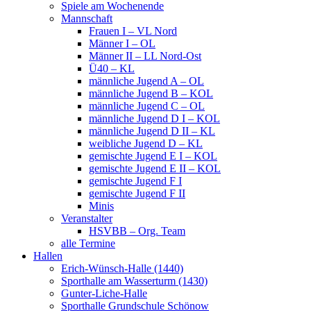
Spiele am Wochenende
Mannschaft
Frauen I – VL Nord
Männer I – OL
Männer II – LL Nord-Ost
Ü40 – KL
männliche Jugend A – OL
männliche Jugend B – KOL
männliche Jugend C – OL
männliche Jugend D I – KOL
männliche Jugend D II – KL
weibliche Jugend D – KL
gemischte Jugend E I – KOL
gemischte Jugend E II – KOL
gemischte Jugend F I
gemischte Jugend F II
Minis
Veranstalter
HSVBB – Org. Team
alle Termine
Hallen
Erich-Wünsch-Halle (1440)
Sporthalle am Wasserturm (1430)
Gunter-Liche-Halle
Sporthalle Grundschule Schönow