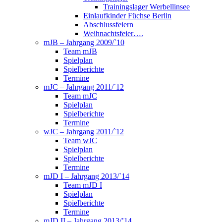
Trainingslager Werbellinsee
Einlaufkinder Füchse Berlin
Abschlussfeiern
Weihnachtsfeier….
mJB – Jahrgang 2009/`10
Team mJB
Spielplan
Spielberichte
Termine
mJC – Jahrgang 2011/`12
Team mJC
Spielplan
Spielberichte
Termine
wJC – Jahrgang 2011/`12
Team wJC
Spielplan
Spielberichte
Termine
mJD I – Jahrgang 2013/`14
Team mJD I
Spielplan
Spielberichte
Termine
mJD II – Jahrgang 2013/’14