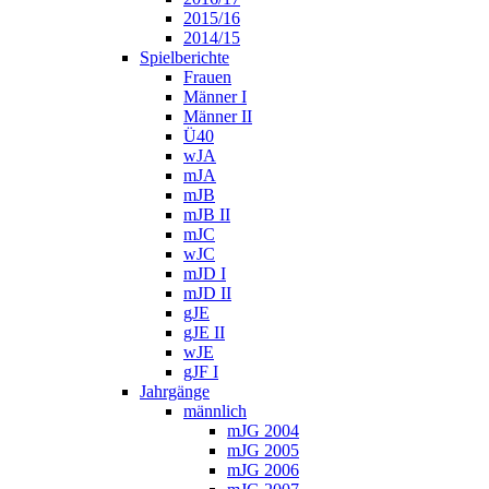
2015/16
2014/15
Spielberichte
Frauen
Männer I
Männer II
Ü40
wJA
mJA
mJB
mJB II
mJC
wJC
mJD I
mJD II
gJE
gJE II
wJE
gJF I
Jahrgänge
männlich
mJG 2004
mJG 2005
mJG 2006