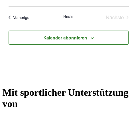
Datum
wählen.
Heute
Nächste
Veranstaltungen
Vorherige
Veranstal
Kalender abonnieren
Mit sportlicher Unterstützung
von