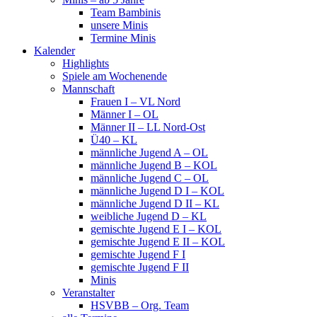
Team Bambinis
unsere Minis
Termine Minis
Kalender
Highlights
Spiele am Wochenende
Mannschaft
Frauen I – VL Nord
Männer I – OL
Männer II – LL Nord-Ost
Ü40 – KL
männliche Jugend A – OL
männliche Jugend B – KOL
männliche Jugend C – OL
männliche Jugend D I – KOL
männliche Jugend D II – KL
weibliche Jugend D – KL
gemischte Jugend E I – KOL
gemischte Jugend E II – KOL
gemischte Jugend F I
gemischte Jugend F II
Minis
Veranstalter
HSVBB – Org. Team