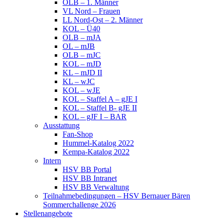
OLB – 1. Männer
VL Nord – Frauen
LL Nord-Ost – 2. Männer
KOL – Ü40
OLB – mJA
OL – mJB
OLB – mJC
KOL – mJD
KL – mJD II
KL – wJC
KOL – wJE
KOL – Staffel A – gJE I
KOL – Staffel B- gJE II
KOL – gJF I – BAR
Ausstattung
Fan-Shop
Hummel-Katalog 2022
Kempa-Katalog 2022
Intern
HSV BB Portal
HSV BB Intranet
HSV BB Verwaltung
Teilnahmebedingungen – HSV Bernauer Bären
Sommerchallenge 2026
Stellenangebote