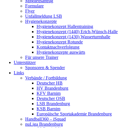
Mitgliedsantrag
Formulare
Flyer
Unfallmeldung LSB
Hygienekonzepte
Hygienekonzept Hallentraining
Hygienekonzept (1440) Erich-Wünsch-Halle
Hygienekonzept (1430) Wasserturmhalle
Hygienekonzept Rotunde
Kontaktnachverfolgung
Hygienekonzepte auswärts
Für unsere Trainer
Unterstützer
Sponsoren & Spender
Links
Verbände / Fortbildung
Deutscher HB
HV Brandenburg
KFV Barnim
Deutscher OSB
LSB Brandenburg
KSB Barnim
Europäische Sportakademie Brandenburg
Handball360 – iSquad
nuLiga Brandenburg