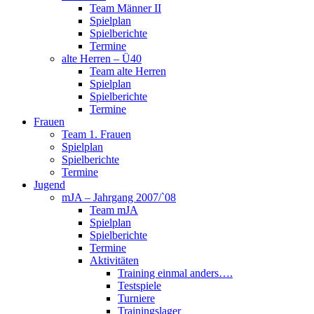
Team Männer II
Spielplan
Spielberichte
Termine
alte Herren – Ü40
Team alte Herren
Spielplan
Spielberichte
Termine
Frauen
Team 1. Frauen
Spielplan
Spielberichte
Termine
Jugend
mJA – Jahrgang 2007/`08
Team mJA
Spielplan
Spielberichte
Termine
Aktivitäten
Training einmal anders….
Testspiele
Turniere
Trainingslager