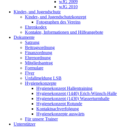
wJG 2009
wJG 2010
Kinder- und Jugendschutz
Kinder- und Jugendschutzkonzept
Fotographen des Vereins
Ehrenkodex
Kontakte, Informationen und Hilfeangebote
Dokumente
Satzung
Beitragsordnung
Finanzordnung
Ehrenordnung
Mitgliedsantrag
Formulare
Flyer
Unfallmeldung LSB
Hygienekonzepte
Hygienekonzept Hallentraining
Hygienekonzept (1440) Erich-Wünsch-Halle
Hygienekonzept (1430) Wasserturmhalle
Hygienekonzept Rotunde
Kontaktnachverfolgung
Hygienekonzepte auswärts
Für unsere Trainer
Unterstützer