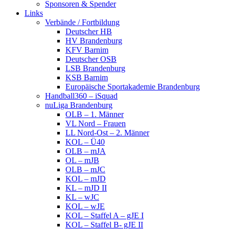
Sponsoren & Spender
Links
Verbände / Fortbildung
Deutscher HB
HV Brandenburg
KFV Barnim
Deutscher OSB
LSB Brandenburg
KSB Barnim
Europäische Sportakademie Brandenburg
Handball360 – iSquad
nuLiga Brandenburg
OLB – 1. Männer
VL Nord – Frauen
LL Nord-Ost – 2. Männer
KOL – Ü40
OLB – mJA
OL – mJB
OLB – mJC
KOL – mJD
KL – mJD II
KL – wJC
KOL – wJE
KOL – Staffel A – gJE I
KOL – Staffel B- gJE II