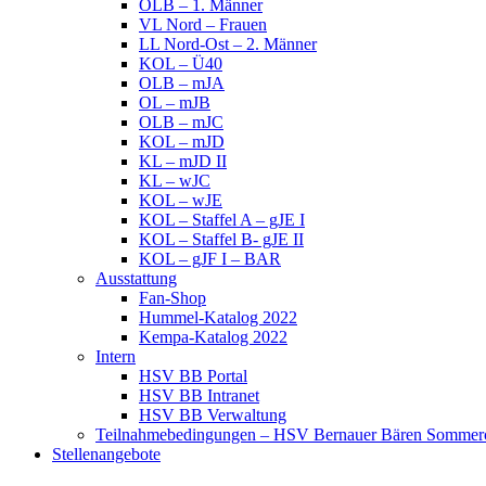
OLB – 1. Männer
VL Nord – Frauen
LL Nord-Ost – 2. Männer
KOL – Ü40
OLB – mJA
OL – mJB
OLB – mJC
KOL – mJD
KL – mJD II
KL – wJC
KOL – wJE
KOL – Staffel A – gJE I
KOL – Staffel B- gJE II
KOL – gJF I – BAR
Ausstattung
Fan-Shop
Hummel-Katalog 2022
Kempa-Katalog 2022
Intern
HSV BB Portal
HSV BB Intranet
HSV BB Verwaltung
Teilnahmebedingungen – HSV Bernauer Bären Sommerc
Stellenangebote