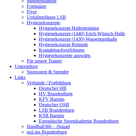
Mitgliedsantrag
Formulare
Flyer
Unfallmeldung LSB
Hygienekonzepte
Hygienekonzept Hallentraining
Hygienekonzept (1440) Erich-Wünsch-Halle
Hygienekonzept (1430) Wasserturmhalle
Hygienekonzept Rotunde
Kontaktnachverfolgung
Hygienekonzepte auswärts
Für unsere Trainer
Unterstützer
Sponsoren & Spender
Links
Verbände / Fortbildung
Deutscher HB
HV Brandenburg
KFV Barnim
Deutscher OSB
LSB Brandenburg
KSB Barnim
Europäische Sportakademie Brandenburg
Handball360 – iSquad
nuLiga Brandenburg