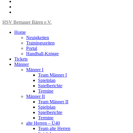
HSV Bernauer Bären e.V.
Home
Neuigkeiten
Trainingszeiten
Portal
Handball-Knigge
Tickets
Männer
Männer I
Team Männer I
Spielplan
Spielberichte
Termine
Männer II
Team Männer II
Spielplan
Spielberichte
Termine
alte Herren – Ü40
Team alte Herren