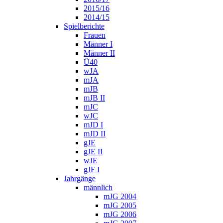
2015/16
2014/15
Spielberichte
Frauen
Männer I
Männer II
Ü40
wJA
mJA
mJB
mJB II
mJC
wJC
mJD I
mJD II
gJE
gJE II
wJE
gJF I
Jahrgänge
männlich
mJG 2004
mJG 2005
mJG 2006