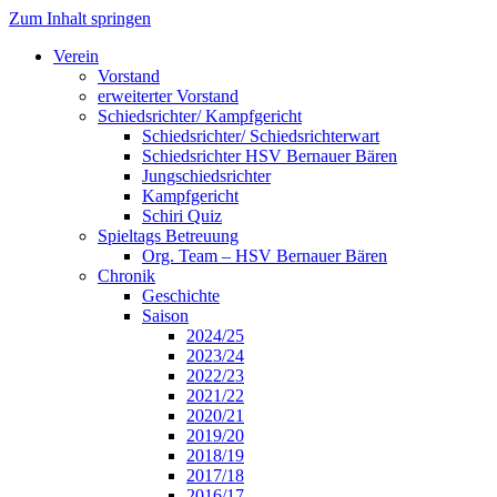
Zum Inhalt springen
Verein
Vorstand
erweiterter Vorstand
Schiedsrichter/ Kampfgericht
Schiedsrichter/ Schiedsrichterwart
Schiedsrichter HSV Bernauer Bären
Jungschiedsrichter
Kampfgericht
Schiri Quiz
Spieltags Betreuung
Org. Team – HSV Bernauer Bären
Chronik
Geschichte
Saison
2024/25
2023/24
2022/23
2021/22
2020/21
2019/20
2018/19
2017/18
2016/17