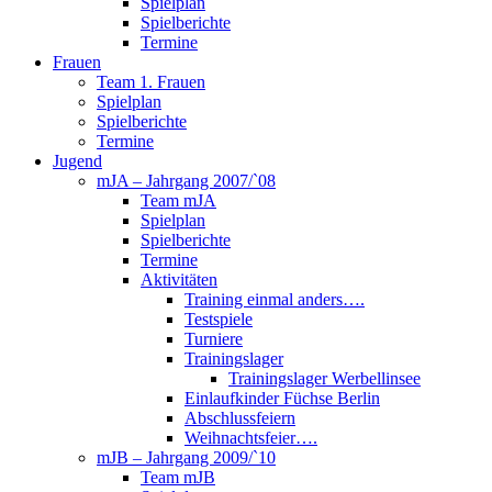
Spielplan
Spielberichte
Termine
Frauen
Team 1. Frauen
Spielplan
Spielberichte
Termine
Jugend
mJA – Jahrgang 2007/`08
Team mJA
Spielplan
Spielberichte
Termine
Aktivitäten
Training einmal anders….
Testspiele
Turniere
Trainingslager
Trainingslager Werbellinsee
Einlaufkinder Füchse Berlin
Abschlussfeiern
Weihnachtsfeier….
mJB – Jahrgang 2009/`10
Team mJB