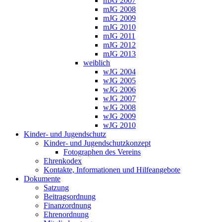
mJG 2007
mJG 2008
mJG 2009
mJG 2010
mJG 2011
mJG 2012
mJG 2013
weiblich
wJG 2004
wJG 2005
wJG 2006
wJG 2007
wJG 2008
wJG 2009
wJG 2010
Kinder- und Jugendschutz
Kinder- und Jugendschutzkonzept
Fotographen des Vereins
Ehrenkodex
Kontakte, Informationen und Hilfeangebote
Dokumente
Satzung
Beitragsordnung
Finanzordnung
Ehrenordnung