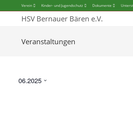
Zum
Verein
Kinder- und Jugendschutz
Dokumente
Unters
Inhalt
HSV Bernauer Bären e.V.
springen
Veranstaltungen
06.2025
D
a
t
u
m
a