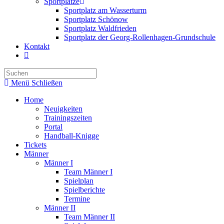
Sportplätze
Sportplatz am Wasserturm
Sportplatz Schönow
Sportplatz Waldfrieden
Sportplatz der Georg-Rollenhagen-Grundschule
Kontakt
Website-
Suche
umschalten
Menü
Schließen
Home
Neuigkeiten
Trainingszeiten
Portal
Handball-Knigge
Tickets
Männer
Männer I
Team Männer I
Spielplan
Spielberichte
Termine
Männer II
Team Männer II