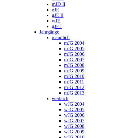
mJD II
gJE
gJE II
wJE
gJF I
Jahrgänge
männlich
mJG 2004
mJG 2005
mJG 2006
mJG 2007
mJG 2008
mJG 2009
mJG 2010
mJG 2011
mJG 2012
mJG 2013
weiblich
wJG 2004
wJG 2005
wJG 2006
wJG 2007
wJG 2008
wJG 2009
wJG 2010