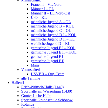
Mannschaft
Frauen I – VL Nord
Männer I – OL
Männer II – LL Nord-Ost
Ü40 – KL
männliche Jugend A – OL
männliche Jugend B – KOL
männliche Jugend C – OL
männliche Jugend D I – KOL
männliche Jugend D II – KL
weibliche Jugend D – KL
gemischte Jugend E I – KOL
gemischte Jugend E II – KOL
gemischte Jugend F I
gemischte Jugend F II
Minis
Veranstalter
HSVBB – Org. Team
alle Termine
Hallen
Erich-Wünsch-Halle (1440)
Sporthalle am Wasserturm (1430)
Gunter-Liche-Halle
Sporthalle Grundschule Schönow
Rotunde