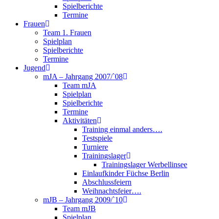
Spielberichte
Termine
Frauen
Team 1. Frauen
Spielplan
Spielberichte
Termine
Jugend
mJA – Jahrgang 2007/`08
Team mJA
Spielplan
Spielberichte
Termine
Aktivitäten
Training einmal anders….
Testspiele
Turniere
Trainingslager
Trainingslager Werbellinsee
Einlaufkinder Füchse Berlin
Abschlussfeiern
Weihnachtsfeier….
mJB – Jahrgang 2009/`10
Team mJB
Spielplan