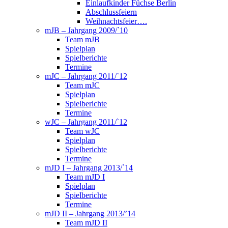
Einlaufkinder Füchse Berlin
Abschlussfeiern
Weihnachtsfeier….
mJB – Jahrgang 2009/`10
Team mJB
Spielplan
Spielberichte
Termine
mJC – Jahrgang 2011/`12
Team mJC
Spielplan
Spielberichte
Termine
wJC – Jahrgang 2011/`12
Team wJC
Spielplan
Spielberichte
Termine
mJD I – Jahrgang 2013/`14
Team mJD I
Spielplan
Spielberichte
Termine
mJD II – Jahrgang 2013/’14
Team mJD II