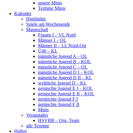
unsere Minis
Termine Minis
Kalender
Highlights
Spiele am Wochenende
Mannschaft
Frauen I – VL Nord
Männer I – OL
Männer II – LL Nord-Ost
Ü40 – KL
männliche Jugend A – OL
männliche Jugend B – KOL
männliche Jugend C – OL
männliche Jugend D I – KOL
männliche Jugend D II – KL
weibliche Jugend D – KL
gemischte Jugend E I – KOL
gemischte Jugend E II – KOL
gemischte Jugend F I
gemischte Jugend F II
Minis
Veranstalter
HSVBB – Org. Team
alle Termine
Hallen