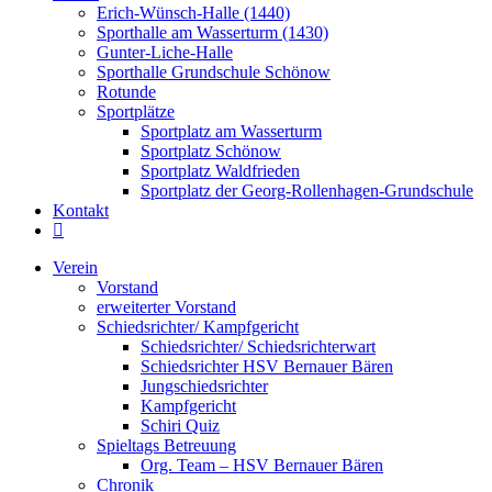
Erich-Wünsch-Halle (1440)
Sporthalle am Wasserturm (1430)
Gunter-Liche-Halle
Sporthalle Grundschule Schönow
Rotunde
Sportplätze
Sportplatz am Wasserturm
Sportplatz Schönow
Sportplatz Waldfrieden
Sportplatz der Georg-Rollenhagen-Grundschule
Kontakt
Website-
Suche
Verein
umschalten
Vorstand
erweiterter Vorstand
Schiedsrichter/ Kampfgericht
Schiedsrichter/ Schiedsrichterwart
Schiedsrichter HSV Bernauer Bären
Jungschiedsrichter
Kampfgericht
Schiri Quiz
Spieltags Betreuung
Org. Team – HSV Bernauer Bären
Chronik