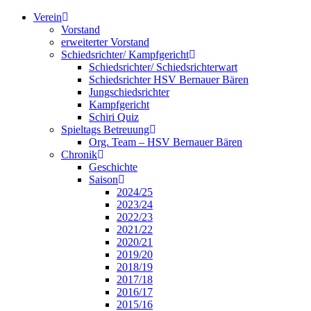
Zum
Verein
Inhalt
Vorstand
springen
erweiterter Vorstand
Schiedsrichter/ Kampfgericht
Schiedsrichter/ Schiedsrichterwart
Schiedsrichter HSV Bernauer Bären
Jungschiedsrichter
Kampfgericht
Schiri Quiz
Spieltags Betreuung
Org. Team – HSV Bernauer Bären
Chronik
Geschichte
Saison
2024/25
2023/24
2022/23
2021/22
2020/21
2019/20
2018/19
2017/18
2016/17
2015/16