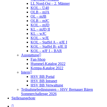
LL Nord-Ost – 2. Männer
KOL – Ü40
OLB – mJA
OL – mJB
OLB – mJC
KOL – mJD
KL – mJD II
KL – wJC
KOL – wJE
KOL – Staffel A – gJE I
KOL – Staffel B- gJE II
KOL – gJF I – BAR
Ausstattung
Fan-Shop
Hummel-Katalog 2022
Kempa-Katalog 2022
Intern
HSV BB Portal
HSV BB Intranet
HSV BB Verwaltung
Teilnahmebedingungen – HSV Bernauer Bären
Sommerchallenge 2026
Stellenangebote