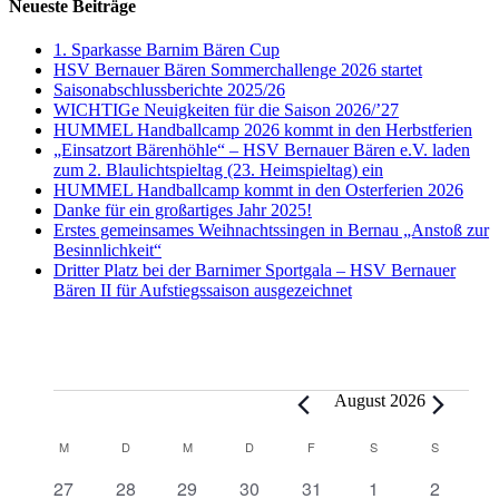
Neueste Beiträge
1. Sparkasse Barnim Bären Cup
HSV Bernauer Bären Sommerchallenge 2026 startet
Saisonabschlussberichte 2025/26
WICHTIGe Neuigkeiten für die Saison 2026/’27
HUMMEL Handballcamp 2026 kommt in den Herbstferien
„Einsatzort Bärenhöhle“ – HSV Bernauer Bären e.V. laden
zum 2. Blaulichtspieltag (23. Heimspieltag) ein
HUMMEL Handballcamp kommt in den Osterferien 2026
Danke für ein großartiges Jahr 2025!
Erstes gemeinsames Weihnachtssingen in Bernau „Anstoß zur
Besinnlichkeit“
Dritter Platz bei der Barnimer Sportgala – HSV Bernauer
Bären II für Aufstiegssaison ausgezeichnet
Veranstaltungen
August 2026
Kalender
M
MONTAG
D
DIENSTAG
M
MITTWOCH
D
DONNERSTAG
F
FREITAG
S
SAMSTAG
S
SONNTA
von
0
0
0
0
0
0
0
27
28
29
30
31
1
2