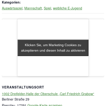
Kategorien:
Auswärtsspiel
,
Mannschaft
,
Spiel
,
weibliche E-Jugend
Klicken Sie, um Marketing Cookies zu
Klicken Sie, um Marketing Cookies zu
akzeptieren und diesen Inhalt zu aktivieren
akzeptieren und diesen Inhalt zu aktivieren
VERANSTALTUNGSORT
1002 Dreifelder-Halle der Oberschule „Carl Friedrich Grabow“
Berliner Straße 29
Prenzlau
,
17291
Google-Karte anzeigen