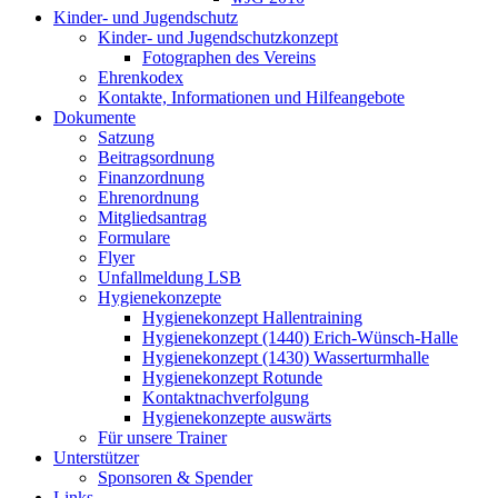
Kinder- und Jugendschutz
Kinder- und Jugendschutzkonzept
Fotographen des Vereins
Ehrenkodex
Kontakte, Informationen und Hilfeangebote
Dokumente
Satzung
Beitragsordnung
Finanzordnung
Ehrenordnung
Mitgliedsantrag
Formulare
Flyer
Unfallmeldung LSB
Hygienekonzepte
Hygienekonzept Hallentraining
Hygienekonzept (1440) Erich-Wünsch-Halle
Hygienekonzept (1430) Wasserturmhalle
Hygienekonzept Rotunde
Kontaktnachverfolgung
Hygienekonzepte auswärts
Für unsere Trainer
Unterstützer
Sponsoren & Spender
Links