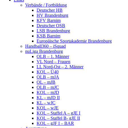
Verbände / Fortbildung
Deutscher HB
HV Brandenburg
KFV Barnim
Deutscher OSB
LSB Brandenburg
KSB Barnim
Europäische Sportakademie Brandenburg
Handball360 – iSquad
nuLiga Brandenburg
OLB – 1. Männer
VL Nord – Frauen
LL Nord-Ost – 2. Männer
KOL – Ü40
OLB – mJA
OL – mJB
OLB – mJC
KOL – mJD
KL – mJD II
KL – wJC
KOL – wJE
KOL – Staffel A – gJE I
KOL – Staffel B- gJE II
KOL – gJF I – BAR