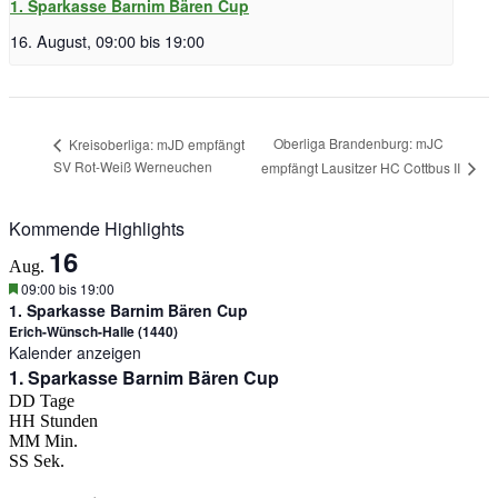
1. Sparkasse Barnim Bären Cup
16. August, 09:00
bis
19:00
Oberliga Brandenburg: mJC
Kreisoberliga: mJD empfängt
SV Rot-Weiß Werneuchen
empfängt Lausitzer HC Cottbus II
Kommende Highlights
16
Aug.
Hervorgehoben
09:00
bis
19:00
1. Sparkasse Barnim Bären Cup
Erich-Wünsch-Halle (1440)
Kalender anzeigen
1. Sparkasse Barnim Bären Cup
DD
Tage
HH
Stunden
MM
Min.
SS
Sek.