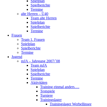
Spielplan
Spielberichte
Termine
alte Herren – Ü40
Team alte Herren
Spielplan
Spielberichte
Termine
Frauen
Team 1. Frauen
Spielplan
Spielberichte
Termine
Jugend
mJA – Jahrgang 2007/`08
Team mJA
Spielplan
Spielberichte
Termine
Aktivitäten
Training einmal anders….
Testspiele
Turniere
Trainingslager
Trainingslager Werbellinsee