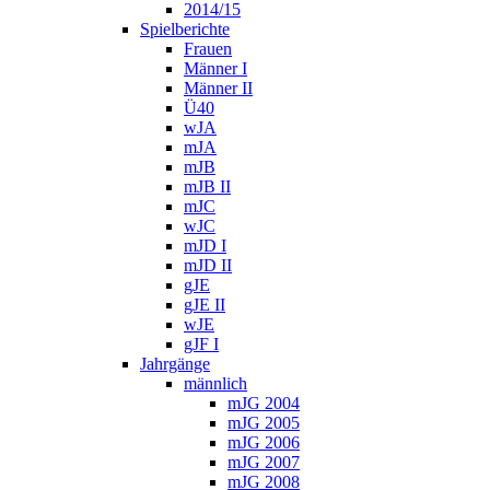
2014/15
Spielberichte
Frauen
Männer I
Männer II
Ü40
wJA
mJA
mJB
mJB II
mJC
wJC
mJD I
mJD II
gJE
gJE II
wJE
gJF I
Jahrgänge
männlich
mJG 2004
mJG 2005
mJG 2006
mJG 2007
mJG 2008