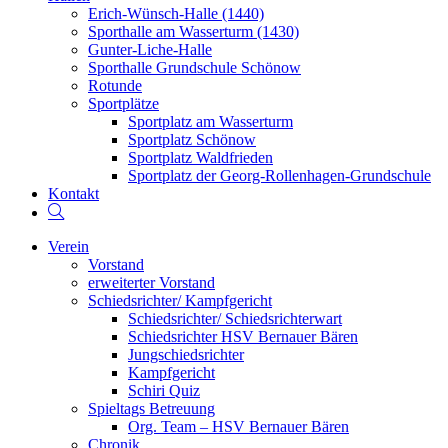
Erich-Wünsch-Halle (1440)
Sporthalle am Wasserturm (1430)
Gunter-Liche-Halle
Sporthalle Grundschule Schönow
Rotunde
Sportplätze
Sportplatz am Wasserturm
Sportplatz Schönow
Sportplatz Waldfrieden
Sportplatz der Georg-Rollenhagen-Grundschule
Kontakt
Website-
Suche
umschalten
Verein
Vorstand
erweiterter Vorstand
Schiedsrichter/ Kampfgericht
Schiedsrichter/ Schiedsrichterwart
Schiedsrichter HSV Bernauer Bären
Jungschiedsrichter
Kampfgericht
Schiri Quiz
Spieltags Betreuung
Org. Team – HSV Bernauer Bären
Chronik