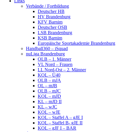
Links
Verbände / Fortbildung
Deutscher HB
HV Brandenburg
KFV Barnim
Deutscher OSB
LSB Brandenburg
KSB Barnim
Europäische Sportakademie Brandenburg
Handball360 – iSquad
nuLiga Brandenburg
OLB – 1. Männer
VL Nord – Frauen
LL Nord-Ost – 2. Männer
KOL – Ü40
OLB – mJA
OL – mJB
OLB – mJC
KOL – mJD
KL – mJD II
KL – wJC
KOL – wJE
KOL – Staffel A – gJE I
KOL – Staffel B- gJE II
KOL – gJF I – BAR