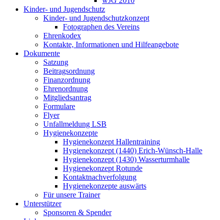
wJG 2010
Kinder- und Jugendschutz
Kinder- und Jugendschutzkonzept
Fotographen des Vereins
Ehrenkodex
Kontakte, Informationen und Hilfeangebote
Dokumente
Satzung
Beitragsordnung
Finanzordnung
Ehrenordnung
Mitgliedsantrag
Formulare
Flyer
Unfallmeldung LSB
Hygienekonzepte
Hygienekonzept Hallentraining
Hygienekonzept (1440) Erich-Wünsch-Halle
Hygienekonzept (1430) Wasserturmhalle
Hygienekonzept Rotunde
Kontaktnachverfolgung
Hygienekonzepte auswärts
Für unsere Trainer
Unterstützer
Sponsoren & Spender