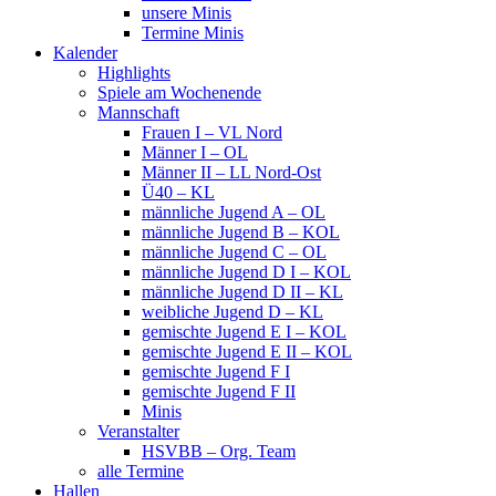
unsere Minis
Termine Minis
Kalender
Highlights
Spiele am Wochenende
Mannschaft
Frauen I – VL Nord
Männer I – OL
Männer II – LL Nord-Ost
Ü40 – KL
männliche Jugend A – OL
männliche Jugend B – KOL
männliche Jugend C – OL
männliche Jugend D I – KOL
männliche Jugend D II – KL
weibliche Jugend D – KL
gemischte Jugend E I – KOL
gemischte Jugend E II – KOL
gemischte Jugend F I
gemischte Jugend F II
Minis
Veranstalter
HSVBB – Org. Team
alle Termine
Hallen