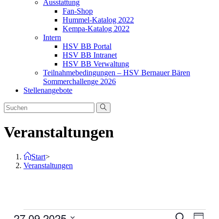
Ausstattung
Fan-Shop
Hummel-Katalog 2022
Kempa-Katalog 2022
Intern
HSV BB Portal
HSV BB Intranet
HSV BB Verwaltung
Teilnahmebedingungen – HSV Bernauer Bären
Sommerchallenge 2026
Stellenangebote
Veranstaltungen
Start
>
Veranstaltungen
Veranstaltungen
27.09.2025
Veranstal
Veran
Suche