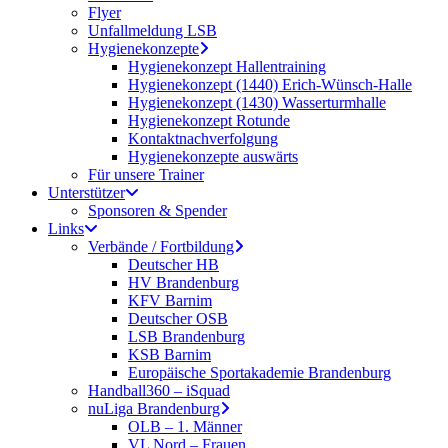
Flyer
Unfallmeldung LSB
Hygienekonzepte
Hygienekonzept Hallentraining
Hygienekonzept (1440) Erich-Wünsch-Halle
Hygienekonzept (1430) Wasserturmhalle
Hygienekonzept Rotunde
Kontaktnachverfolgung
Hygienekonzepte auswärts
Für unsere Trainer
Unterstützer
Sponsoren & Spender
Links
Verbände / Fortbildung
Deutscher HB
HV Brandenburg
KFV Barnim
Deutscher OSB
LSB Brandenburg
KSB Barnim
Europäische Sportakademie Brandenburg
Handball360 – iSquad
nuLiga Brandenburg
OLB – 1. Männer
VL Nord – Frauen