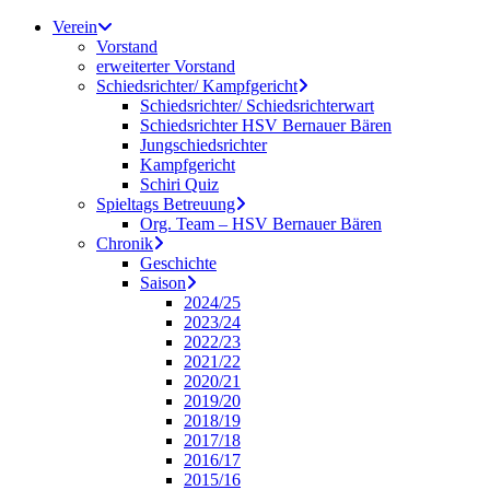
Zum
Verein
Inhalt
Vorstand
springen
erweiterter Vorstand
Schiedsrichter/ Kampfgericht
Schiedsrichter/ Schiedsrichterwart
Schiedsrichter HSV Bernauer Bären
Jungschiedsrichter
Kampfgericht
Schiri Quiz
Spieltags Betreuung
Org. Team – HSV Bernauer Bären
Chronik
Geschichte
Saison
2024/25
2023/24
2022/23
2021/22
2020/21
2019/20
2018/19
2017/18
2016/17
2015/16