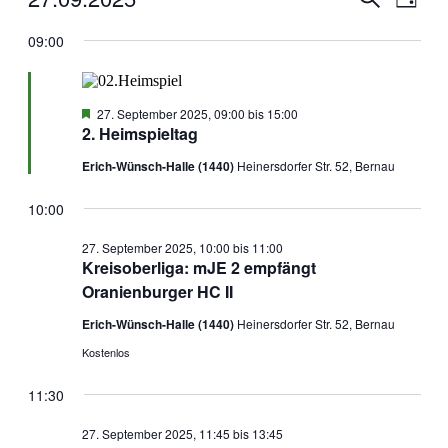
Tag
Ansic
für
Such-
Datum
Navig
wählen.
09:00
27.
und
September
Ansichte
2025
Hervorgehoben
27. September 2025, 09:00
bis
15:00
2. Heimspieltag
Erich-Wünsch-Halle (1440)
Heinersdorfer Str. 52, Bernau
10:00
27. September 2025, 10:00
bis
11:00
Kreisoberliga: mJE 2 empfängt
Oranienburger HC II
Erich-Wünsch-Halle (1440)
Heinersdorfer Str. 52, Bernau
Kostenlos
11:30
27. September 2025, 11:45
bis
13:45