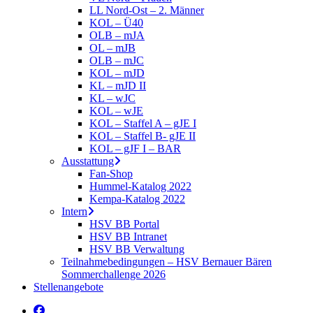
LL Nord-Ost – 2. Männer
KOL – Ü40
OLB – mJA
OL – mJB
OLB – mJC
KOL – mJD
KL – mJD II
KL – wJC
KOL – wJE
KOL – Staffel A – gJE I
KOL – Staffel B- gJE II
KOL – gJF I – BAR
Ausstattung
Fan-Shop
Hummel-Katalog 2022
Kempa-Katalog 2022
Intern
HSV BB Portal
HSV BB Intranet
HSV BB Verwaltung
Teilnahmebedingungen – HSV Bernauer Bären
Sommerchallenge 2026
Stellenangebote