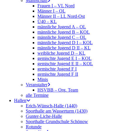
Mannschaft
Frauen I – VL Nord
Männer I – OL
Männer II – LL Nord-Ost
Ü40 – KL
männliche Jugend A – OL
männliche Jugend B – KOL
männliche Jugend C – OL
männliche Jugend D I – KOL
männliche Jugend D II – KL
weibliche Jugend D – KL
gemischte Jugend E I – KOL
gemischte Jugend E II – KOL
gemischte Jugend F I
gemischte Jugend F II
Minis
Veranstalter
HSVBB – Org. Team
alle Termine
Hallen
Erich-Wünsch-Halle (1440)
Sporthalle am Wasserturm (1430)
Gunter-Liche-Halle
Sporthalle Grundschule Schönow
Rotunde