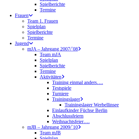
Spielberichte
Termine
Frauen
Team 1. Frauen
Spielplan
Spielberichte
Termine
Jugend
mJA – Jahrgang 2007/`08
Team mJA
Spielplan
Spielberichte
Termine
Aktivitäten
Training einmal anders….
Testspiele
Turniere
Trainingslager
Trainingslager Werbellinsee
Einlaufkinder Füchse Berlin
Abschlussfeiern
Weihnachtsfeier….
mJB – Jahrgang 2009/`10
Team mJB
Spielplan