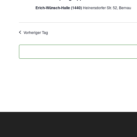
w
Erich-Wünsch-Halle (1440)
Heinersdorfer Str. 52, Bernau
ä
h
l
e
Vorheriger Tag
n
.