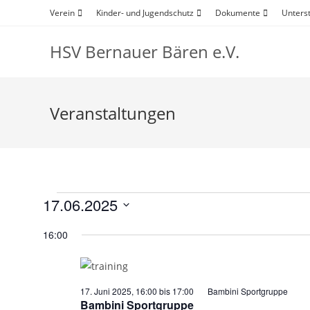
Zum
Verein
Kinder- und Jugendschutz
Dokumente
Unters
Inhalt
springen
HSV Bernauer Bären e.V.
Veranstaltungen
Veranstaltungen
17.06.2025
für
D
17.
16:00
Juni
a
2025
t
u
17. Juni 2025, 16:00
bis
17:00
Bambini Sportgruppe
m
Bambini Sportgruppe